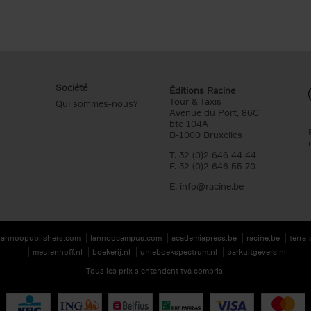
Société
Éditions Racine
Tour & Taxis
Qui sommes-nous?
Avenue du Port, 86C
bte 104A
B-1000 Bruxelles
T. 32 (0)2 646 44 44
F. 32 (0)2 646 55 70
E.
info@racine.be
lannoopublishers.com
lannoocampus.com
academiapress.be
racine.be
terra
meulenhoff.nl
boekerij.nl
unieboekspectrum.nl
parkuitgevers.nl
Tous les prix s’entendent tva compris.