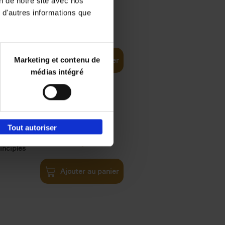
on de notre site avec nos
 d'autres informations que
iness
€
29,
99
(EN)
tal world
Marketing et contenu de
Ajouter au panier
médias intégré
Tout autoriser
€
34,
99
inciples
Ajouter au panier