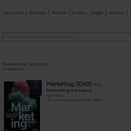
Vacatures
Société
Presse
Emploi - Stage
Ventes
Résultats de recherche ''
5 résultats
Marketing (ENG)
(EN)
lter
Reinventing the basics
Igor Nowé
Couverture souple
2025
208
te filter
r
Feyter filter
an Belleghem filter