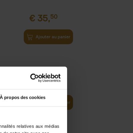
€
35,
50
Ajouter au panier
€
37,
50
)
ellent
À propos des cookies
Ajouter au panier
nnalités relatives aux médias