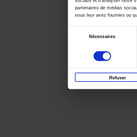
sociaux et d'analyser notre t
partenaires de médias sociaux
vous leur avez fournies ou qu'
Sélection
Nécessaires
du
consentement
Refuser