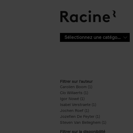
Aller au contenu principal
Sélectionnez une catégorie
Filtrer sur l'auteur
Carolien Boom (1)
Apply Carolien Boom fi
Clo Willaerts (1)
Apply Clo Willaerts filter
Igor Nowé (1)
Apply Igor Nowé filter
Isabel Verstraete (1)
Apply Isabel Verstrae
Jochen Roef (1)
Apply Jochen Roef filte
Jozefien De Feyter (1)
Apply Jozefien De 
Steven Van Belleghem (1)
Apply Steven V
Filtrer sur la disponibilité