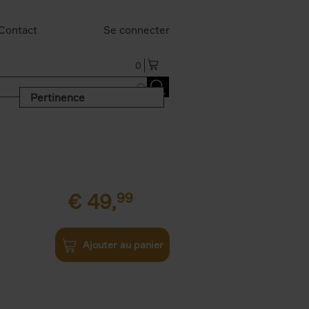
Contact
Se connecter
0
Pertinence
€
49,
99
Ajouter au panier