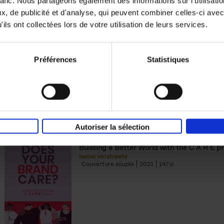
rafic. Nous partageons également des informations sur l'utilisati
, de publicité et d'analyse, qui peuvent combiner celles-ci avec
Building Bonds = Building Bus
ils ont collectées lors de votre utilisation de leurs services.
How to win buyers’ trust in a turbulent digi
Jochen Roef
Jozefien De Feyter
Carolien Boom
Couverture souple
2025
200
Préférences
Statistiques
Autoriser la sélection
Does Your Brand Care?
(EN)
Building a Better World with the C A R E pr
Isabel Verstraete
Couverture souple
2021
147