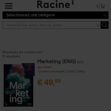
Aller au contenu principal
0
Sélectionnez une catégorie
Résultats de recherche ''
5 résultats
Marketing (ENG)
(EN)
Igor Nowé
Couverture souple
2025
208
€
49,
99