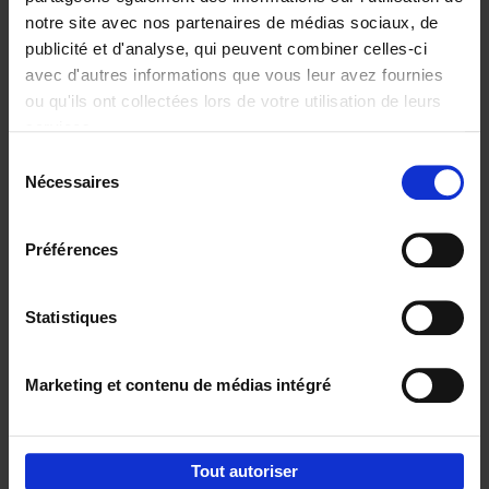
notre site avec nos partenaires de médias sociaux, de
€
29,
99
publicité et d'analyse, qui peuvent combiner celles-ci
avec d'autres informations que vous leur avez fournies
ou qu'ils ont collectées lors de votre utilisation de leurs
services.
Sélection
Nécessaires
du
Ajouter au panier
consentement
Digital marketing like a PRO -
Préférences
completely revised edition
(EN)
Clo Willaerts
Couverture souple
2022
226
Statistiques
€
35,
50
Marketing et contenu de médias intégré
Tout autoriser