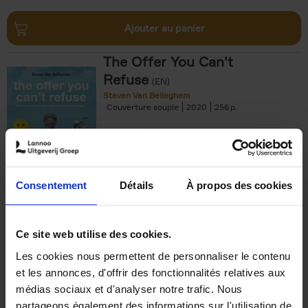
Ajouter au panier
The Offer You Can't
Refuse
(EN)
Steven Van Belleghem
Couverture souple
2020
256
€
37,
50
Consentement
Détails
À propos des cookies
Ajouter au panier
Ce site web utilise des cookies.
Les cookies nous permettent de personnaliser le contenu
Building Bonds = Building
et les annonces, d'offrir des fonctionnalités relatives aux
Business
(EN)
médias sociaux et d'analyser notre trafic. Nous
Jochen Roef
Jozefien De Feyter
Carolien Boom
partageons également des informations sur l'utilisation de
Couverture souple
2025
200