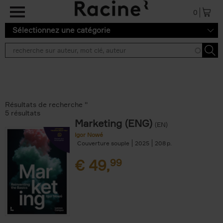
Aller au contenu principal
0
Sélectionnez une catégorie
Résultats de recherche ''
5 résultats
Marketing (ENG)
(EN)
Igor Nowé
Couverture souple
2025
208
€
49,
99