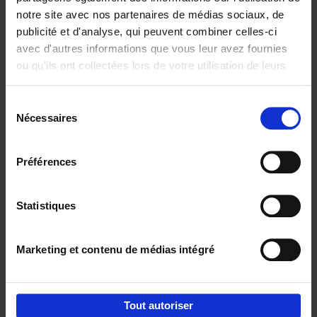
notre site avec nos partenaires de médias sociaux, de
€
37,
50
publicité et d'analyse, qui peuvent combiner celles-ci
avec d'autres informations que vous leur avez fournies
ou qu'ils ont collectées lors de votre utilisation de leurs
services.
Sélection
Nécessaires
du
Ajouter au panier
consentement
Building Bonds = Building
Préférences
Business
(EN)
Jochen Roef
Jozefien De Feyter
Carolien Boom
Couverture souple
2025
200
Statistiques
€
29,
99
Marketing et contenu de médias intégré
Tout autoriser