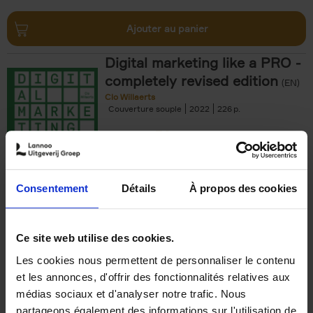
Ajouter au panier
Digital marketing like a PRO -
completely revised edition
(EN)
Clo Willaerts
Couverture souple
2022
226
€
35,
50
Consentement
Détails
À propos des cookies
Ajouter au panier
Ce site web utilise des cookies.
Les cookies nous permettent de personnaliser le contenu
The Offer You Can't
et les annonces, d'offrir des fonctionnalités relatives aux
Refuse
(EN)
médias sociaux et d'analyser notre trafic. Nous
Steven Van Belleghem
partageons également des informations sur l'utilisation de
Couverture souple
2020
256