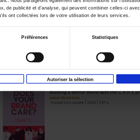
rafic. Nous partageons également des informations sur l'utilisati
, de publicité et d'analyse, qui peuvent combiner celles-ci avec
Digital marketing like a PRO -
ils ont collectées lors de votre utilisation de leurs services.
completely revised edition
(EN)
Prepare. Run. Optimize.
Clo Willaerts
Préférences
Statistiques
Couverture souple
2022
226
Autoriser la sélection
Does Your Brand Care?
(EN)
Building a Better World with the C A R E pr
Isabel Verstraete
Couverture souple
2021
147