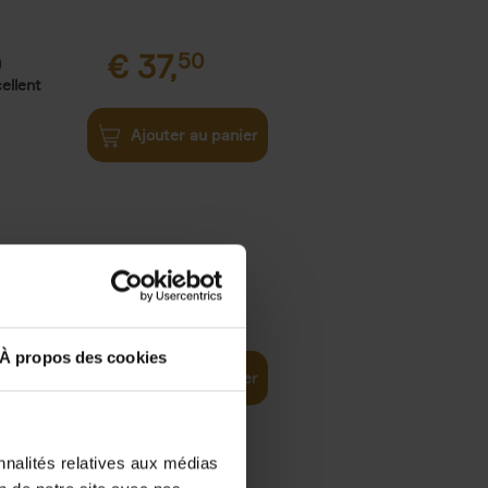
€
37,
50
)
ellent
Ajouter au panier
iness
€
29,
99
(EN)
tal world
À propos des cookies
Ajouter au panier
nnalités relatives aux médias