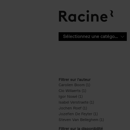
Aller au contenu principal
Sélectionnez une catégorie
Filtrer sur l'auteur
Carolien Boom (1)
Apply Carolien Boom fi
Clo Willaerts (1)
Apply Clo Willaerts filter
Igor Nowé (1)
Apply Igor Nowé filter
Isabel Verstraete (1)
Apply Isabel Verstrae
Jochen Roef (1)
Apply Jochen Roef filte
Jozefien De Feyter (1)
Apply Jozefien De 
Steven Van Belleghem (1)
Apply Steven V
Filtrer sur la disponibilité