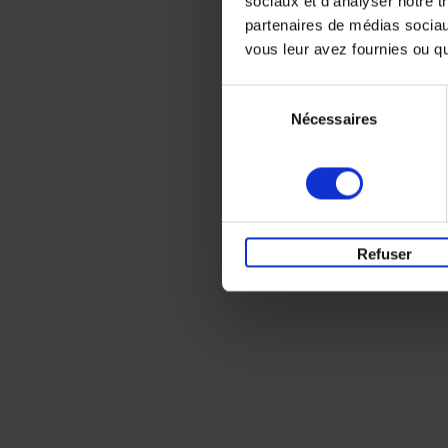
sociaux et d'analyser notre t
partenaires de médias sociaux
vous leur avez fournies ou qu'
Sélection
Nécessaires
du
consentement
Refuser