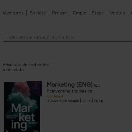
Vacatures
Société
Presse
Emploi - Stage
Ventes
Résultats de recherche ''
5 résultats
Marketing (ENG)
(EN)
lter
Reinventing the basics
Igor Nowé
Couverture souple
2025
208
te filter
r
Feyter filter
an Belleghem filter