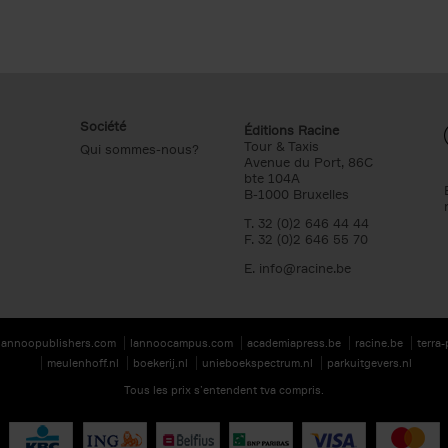
Société
Éditions Racine
Tour & Taxis
Qui sommes-nous?
Avenue du Port, 86C
bte 104A
B-1000 Bruxelles
T. 32 (0)2 646 44 44
F. 32 (0)2 646 55 70
E.
info@racine.be
lannoopublishers.com
lannoocampus.com
academiapress.be
racine.be
terra
meulenhoff.nl
boekerij.nl
unieboekspectrum.nl
parkuitgevers.nl
Tous les prix s’entendent tva compris.