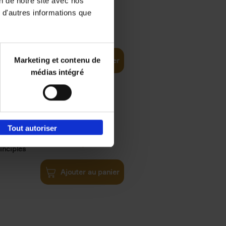
on de notre site avec nos
 d'autres informations que
€
35,
50
Marketing et contenu de
Ajouter au panier
médias intégré
Tout autoriser
€
34,
99
inciples
Ajouter au panier