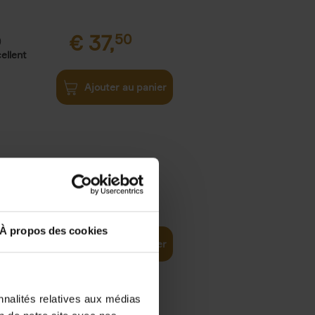
€
37,
50
)
ellent
Ajouter au panier
iness
€
29,
99
(EN)
tal world
À propos des cookies
Ajouter au panier
nnalités relatives aux médias