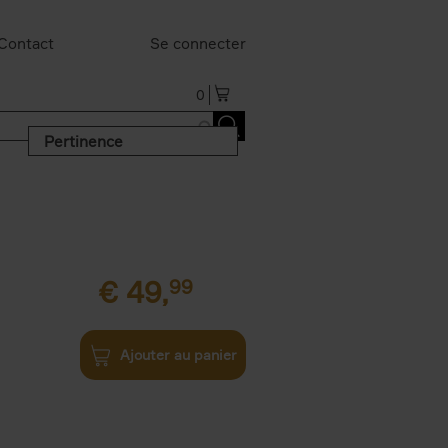
Contact
Se connecter
0
Pertinence
€
49,
99
Ajouter au panier