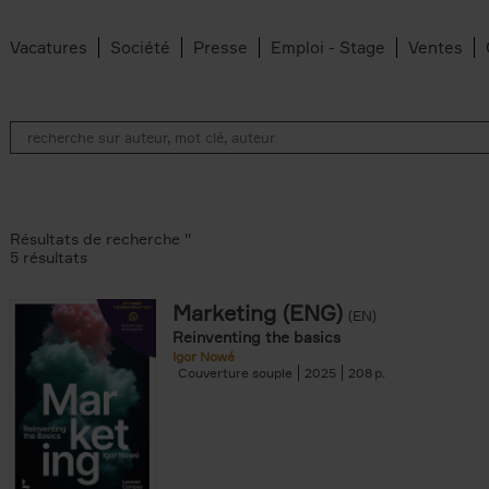
Vacatures
Société
Presse
Emploi - Stage
Ventes
Résultats de recherche ''
5 résultats
Marketing (ENG)
(EN)
lter
Reinventing the basics
Igor Nowé
Couverture souple
2025
208
te filter
r
Feyter filter
an Belleghem filter