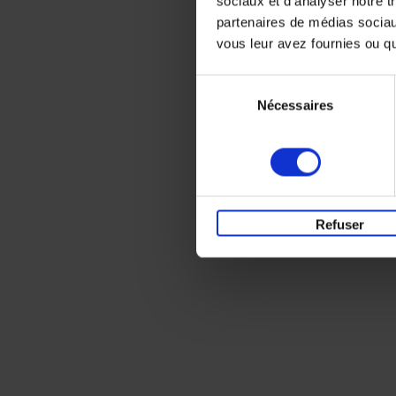
sociaux et d'analyser notre t
partenaires de médias sociaux
vous leur avez fournies ou qu'
Sélection
Nécessaires
du
consentement
Refuser