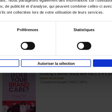
rafic. Nous partageons également des informations sur l'utilisati
, de publicité et d'analyse, qui peuvent combiner celles-ci avec
Digital marketing like a PRO -
ils ont collectées lors de votre utilisation de leurs services.
completely revised edition
(EN)
Prepare. Run. Optimize.
Clo Willaerts
Préférences
Statistiques
Couverture souple
2022
226
Autoriser la sélection
Does Your Brand Care?
(EN)
Building a Better World with the C A R E pr
Isabel Verstraete
Couverture souple
2021
147