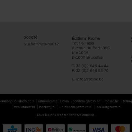
Société
Éditions Racine
Tour & Taxis
Qui sommes-nous?
Avenue du Port, 86C
bte 104A
B-1000 Bruxelles
T. 32 (0)2 646 44 44
F. 32 (0)2 646 55 70
E.
info@racine.be
lannoopublishers.com
lannoocampus.com
academiapress.be
racine.be
terra
meulenhoff.nl
boekerij.nl
unieboekspectrum.nl
parkuitgevers.nl
Tous les prix s’entendent tva compris.