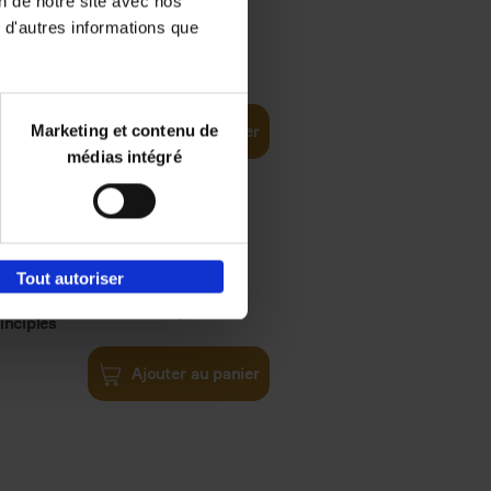
on de notre site avec nos
 d'autres informations que
€
35,
50
Marketing et contenu de
Ajouter au panier
médias intégré
Tout autoriser
€
34,
99
inciples
Ajouter au panier