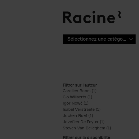
Aller au contenu principal
Sélectionnez une catégorie
Filtrer sur l'auteur
Carolien Boom (1)
Apply Carolien Boom fi
Clo Willaerts (1)
Apply Clo Willaerts filter
Igor Nowé (1)
Apply Igor Nowé filter
Isabel Verstraete (1)
Apply Isabel Verstrae
Jochen Roef (1)
Apply Jochen Roef filte
Jozefien De Feyter (1)
Apply Jozefien De 
Steven Van Belleghem (1)
Apply Steven V
Filtrer sur la disponibilité