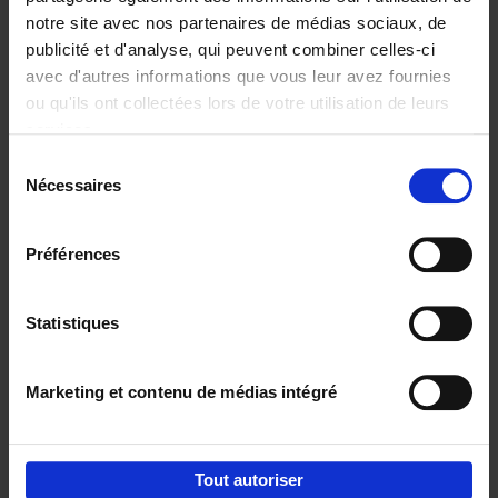
notre site avec nos partenaires de médias sociaux, de
€
37,
50
publicité et d'analyse, qui peuvent combiner celles-ci
avec d'autres informations que vous leur avez fournies
ou qu'ils ont collectées lors de votre utilisation de leurs
services.
Sélection
Nécessaires
du
Ajouter au panier
consentement
Building Bonds = Building
Préférences
Business
(EN)
Jochen Roef
Jozefien De Feyter
Carolien Boom
Couverture souple
2025
200
Statistiques
€
29,
99
Marketing et contenu de médias intégré
Tout autoriser