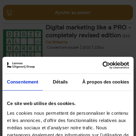
Ajouter au panier
Digital marketing like a PRO -
completely revised edition
(EN)
Clo Willaerts
Couverture souple
2022
226
€
35,
50
Consentement
Détails
À propos des cookies
Ajouter au panier
Ce site web utilise des cookies.
Les cookies nous permettent de personnaliser le contenu
The Offer You Can't
et les annonces, d'offrir des fonctionnalités relatives aux
Refuse
(EN)
médias sociaux et d'analyser notre trafic. Nous
Steven Van Belleghem
partageons également des informations sur l'utilisation de
Couverture souple
2020
256