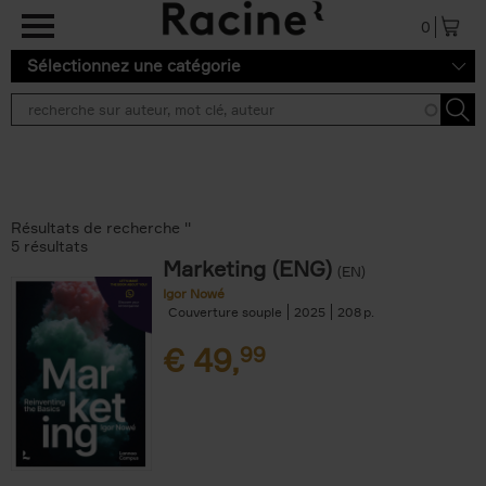
Aller au contenu principal
0
Sélectionnez une catégorie
Résultats de recherche ''
5 résultats
Marketing (ENG)
(EN)
Igor Nowé
Couverture souple
2025
208
€
49,
99