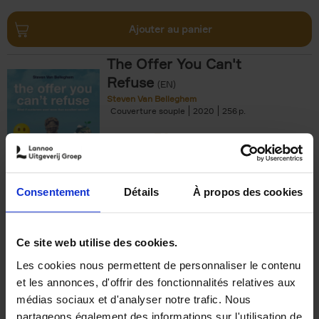
Ajouter au panier
The Offer You Can't
Refuse
(EN)
Steven Van Belleghem
Couverture souple
2020
256
€
37,
50
Consentement
Détails
À propos des cookies
Ajouter au panier
Ce site web utilise des cookies.
Les cookies nous permettent de personnaliser le contenu
Building Bonds = Building
et les annonces, d'offrir des fonctionnalités relatives aux
Business
(EN)
médias sociaux et d'analyser notre trafic. Nous
Jochen Roef
Jozefien De Feyter
Carolien Boom
partageons également des informations sur l'utilisation de
Couverture souple
2025
200