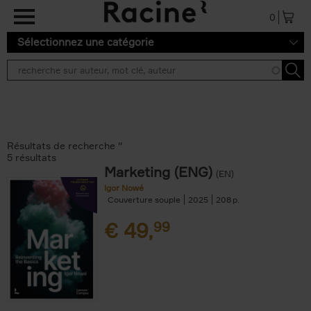
Aller au contenu principal
0
Sélectionnez une catégorie
Résultats de recherche ''
5 résultats
Marketing (ENG)
(EN)
Igor Nowé
Couverture souple
2025
208
€
49,
99