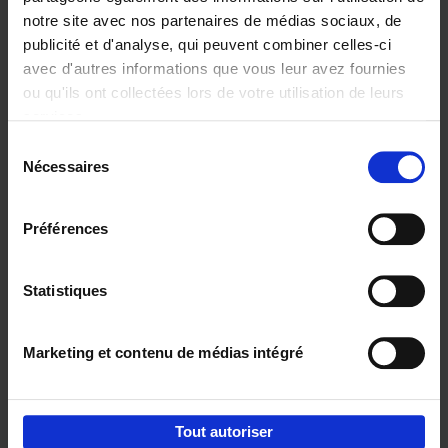
notre site avec nos partenaires de médias sociaux, de
€
29,
99
publicité et d'analyse, qui peuvent combiner celles-ci
avec d'autres informations que vous leur avez fournies
ou qu'ils ont collectées lors de votre utilisation de leurs
services.
Sélection
Nécessaires
du
Ajouter au panier
consentement
Digital marketing like a PRO -
Préférences
completely revised edition
(EN)
Clo Willaerts
Couverture souple
2022
226
Statistiques
€
35,
50
Marketing et contenu de médias intégré
Tout autoriser