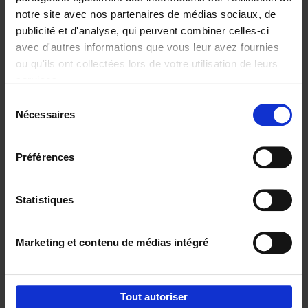
notre site avec nos partenaires de médias sociaux, de
€
29,
99
publicité et d'analyse, qui peuvent combiner celles-ci
avec d'autres informations que vous leur avez fournies
ou qu'ils ont collectées lors de votre utilisation de leurs
services.
Sélection
Nécessaires
du
Ajouter au panier
consentement
Digital marketing like a PRO -
Préférences
completely revised edition
(EN)
Clo Willaerts
Couverture souple
2022
226
Statistiques
€
35,
50
Marketing et contenu de médias intégré
Tout autoriser