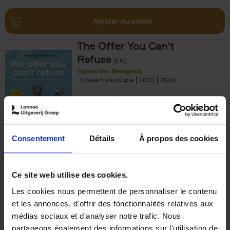
Ajouter au panier
The Offer You Can't
Refuse
(EN)
Steven Van Belleghem
Couverture souple
2020
256
€
37,
50
Consentement
Détails
À propos des cookies
Ajouter au panier
Ce site web utilise des cookies.
Les cookies nous permettent de personnaliser le contenu
Building Bonds = Building
et les annonces, d'offrir des fonctionnalités relatives aux
Business
(EN)
médias sociaux et d'analyser notre trafic. Nous
Jochen Roef
Jozefien De Feyter
Carolien Boom
partageons également des informations sur l'utilisation de
Couverture souple
2025
200