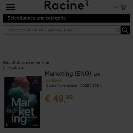
Aller au contenu principal
0
Sélectionnez une catégorie
Résultats de recherche ''
5 résultats
Marketing (ENG)
(EN)
Igor Nowé
Couverture souple
2025
208
€
49,
99