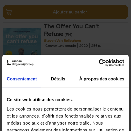
Ajouter au panier
The Offer You Can't
Refuse
(EN)
Steven Van Belleghem
Couverture souple
2020
256
€
37,
50
Consentement
Détails
À propos des cookies
Ajouter au panier
Ce site web utilise des cookies.
Les cookies nous permettent de personnaliser le contenu
Building Bonds = Building
et les annonces, d'offrir des fonctionnalités relatives aux
Business
(EN)
médias sociaux et d'analyser notre trafic. Nous
Jochen Roef
Jozefien De Feyter
Carolien Boom
partageons également des informations sur l'utilisation de
Couverture souple
2025
200