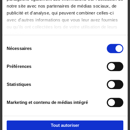
notre site avec nos partenaires de médias sociaux, de
€
29,
99
publicité et d'analyse, qui peuvent combiner celles-ci
avec d'autres informations que vous leur avez fournies
ou qu'ils ont collectées lors de votre utilisation de leurs
services.
Sélection
Nécessaires
du
Ajouter au panier
consentement
Digital marketing like a PRO -
Préférences
completely revised edition
(EN)
Clo Willaerts
Couverture souple
2022
226
Statistiques
€
35,
50
Marketing et contenu de médias intégré
Tout autoriser