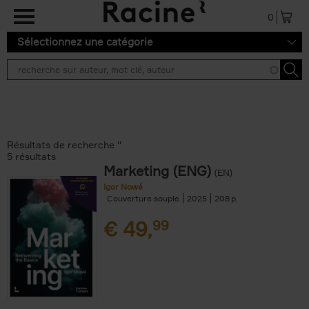
Aller au contenu principal
0
Sélectionnez une catégorie
Résultats de recherche ''
5 résultats
Marketing (ENG)
(EN)
Igor Nowé
Couverture souple
2025
208
€
49,
99