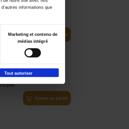
on de notre site avec nos
 d'autres informations que
€
35,
50
Marketing et contenu de
Ajouter au panier
médias intégré
Tout autoriser
€
34,
99
inciples
Ajouter au panier