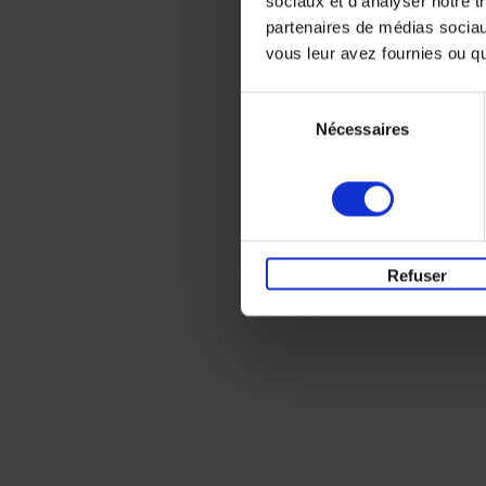
sociaux et d'analyser notre t
partenaires de médias sociaux
vous leur avez fournies ou qu'
Sélection
Nécessaires
du
consentement
Refuser