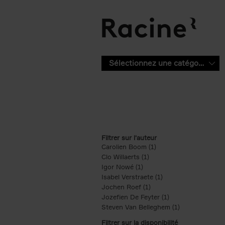
Aller au contenu principal
Sélectionnez une catégorie
Filtrer sur l'auteur
Carolien Boom (1)
Apply Carolien Boom fi
Clo Willaerts (1)
Apply Clo Willaerts filter
Igor Nowé (1)
Apply Igor Nowé filter
Isabel Verstraete (1)
Apply Isabel Verstrae
Jochen Roef (1)
Apply Jochen Roef filte
Jozefien De Feyter (1)
Apply Jozefien De 
Steven Van Belleghem (1)
Apply Steven V
Filtrer sur la disponibilité