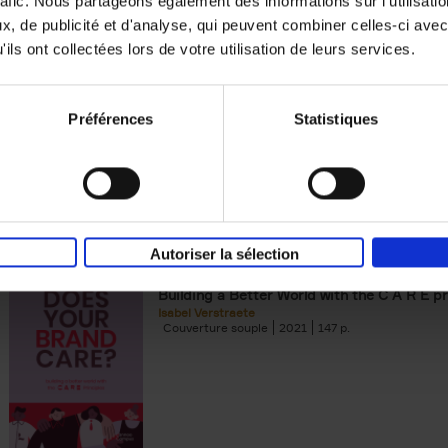
rafic. Nous partageons également des informations sur l'utilisati
, de publicité et d'analyse, qui peuvent combiner celles-ci avec
Digital marketing like a PRO -
ils ont collectées lors de votre utilisation de leurs services.
completely revised edition
(EN)
Prepare. Run. Optimize.
Clo Willaerts
Préférences
Statistiques
Couverture souple
2022
226
Autoriser la sélection
Does Your Brand Care?
(EN)
Building a Better World with the C A R E pr
Isabel Verstraete
Couverture souple
2021
147