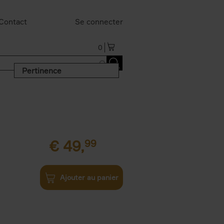
Contact
Se connecter
0
Pertinence
€
49,
99
Ajouter au panier