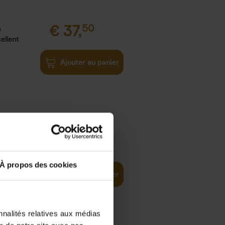
€
37,
50
)
ellent
Ajouter au panier
iness
€
29,
99
(EN)
tal world
À propos des cookies
Ajouter au panier
nnalités relatives aux médias