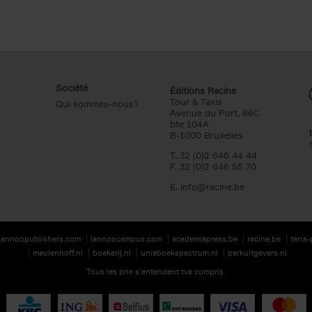
Société
Éditions Racine
Tour & Taxis
Qui sommes-nous?
Avenue du Port, 86C
bte 104A
B-1000 Bruxelles
T. 32 (0)2 646 44 44
F. 32 (0)2 646 55 70
E.
info@racine.be
lannoopublishers.com
lannoocampus.com
academiapress.be
racine.be
terra
meulenhoff.nl
boekerij.nl
unieboekspectrum.nl
parkuitgevers.nl
Tous les prix s’entendent tva compris.