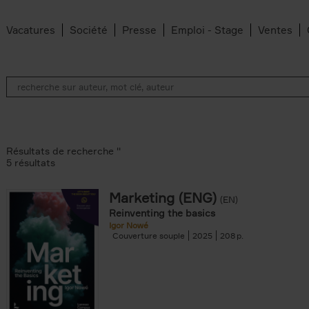
Vacatures
Société
Presse
Emploi - Stage
Ventes
Résultats de recherche ''
5 résultats
Marketing (ENG)
(EN)
lter
Reinventing the basics
Igor Nowé
Couverture souple
2025
208
te filter
r
Feyter filter
an Belleghem filter