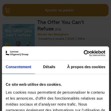
Ajouter au panier
The Offer You Can't
Refuse
(EN)
Steven Van Belleghem
Couverture souple
2020
256
€
37,
50
Consentement
Détails
À propos des cookies
Ajouter au panier
Ce site web utilise des cookies.
Les cookies nous permettent de personnaliser le contenu
Building Bonds = Building
et les annonces, d'offrir des fonctionnalités relatives aux
Business
(EN)
médias sociaux et d'analyser notre trafic. Nous
Jochen Roef
Jozefien De Feyter
Carolien Boom
partageons également des informations sur l'utilisation de
Couverture souple
2025
200