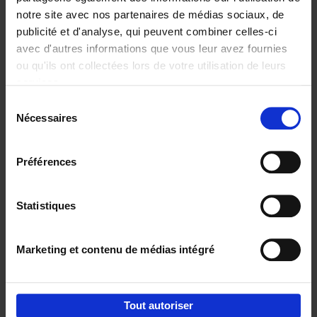
notre site avec nos partenaires de médias sociaux, de
€
29,
99
publicité et d'analyse, qui peuvent combiner celles-ci
avec d'autres informations que vous leur avez fournies
ou qu'ils ont collectées lors de votre utilisation de leurs
services.
Sélection
Nécessaires
du
Ajouter au panier
consentement
Digital marketing like a PRO -
Préférences
completely revised edition
(EN)
Clo Willaerts
Couverture souple
2022
226
Statistiques
€
35,
50
Marketing et contenu de médias intégré
Tout autoriser