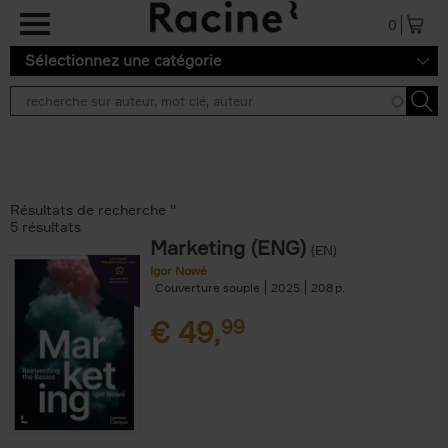
Aller au contenu principal
0
Sélectionnez une catégorie
Résultats de recherche ''
5 résultats
Marketing (ENG)
(EN)
Igor Nowé
Couverture souple
2025
208
€
49,
99