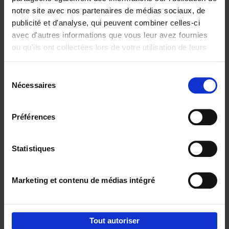
notre site avec nos partenaires de médias sociaux, de
€
37,
50
publicité et d'analyse, qui peuvent combiner celles-ci
avec d'autres informations que vous leur avez fournies
ou qu'ils ont collectées lors de votre utilisation de leurs
services.
Sélection
Nécessaires
du
Ajouter au panier
consentement
Building Bonds = Building
Préférences
Business
(EN)
Jochen Roef
Jozefien De Feyter
Carolien Boom
Couverture souple
2025
200
Statistiques
€
29,
99
Marketing et contenu de médias intégré
Tout autoriser