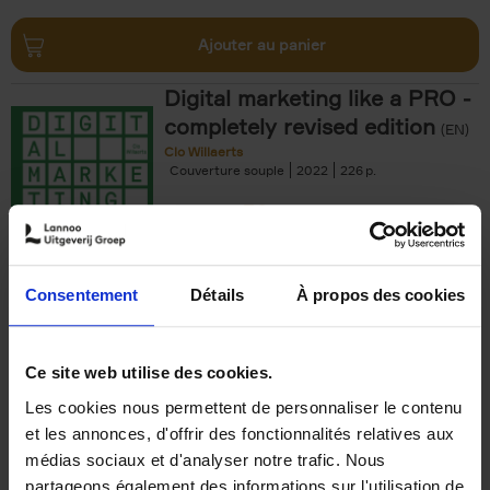
Ajouter au panier
Digital marketing like a PRO -
completely revised edition
(EN)
Clo Willaerts
Couverture souple
2022
226
€
35,
50
Consentement
Détails
À propos des cookies
Ajouter au panier
Ce site web utilise des cookies.
Les cookies nous permettent de personnaliser le contenu
The Offer You Can't
et les annonces, d'offrir des fonctionnalités relatives aux
Refuse
(EN)
médias sociaux et d'analyser notre trafic. Nous
Steven Van Belleghem
partageons également des informations sur l'utilisation de
Couverture souple
2020
256