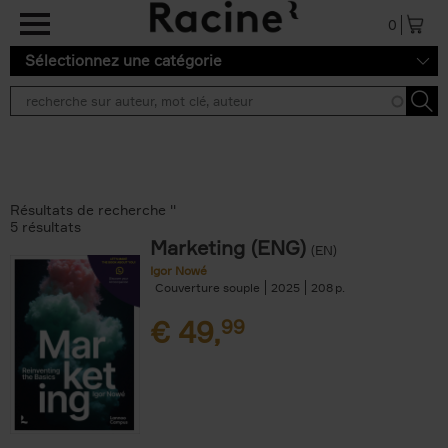
Aller au contenu principal
0
Sélectionnez une catégorie
Résultats de recherche ''
5 résultats
Marketing (ENG)
(EN)
Igor Nowé
Couverture souple
2025
208
€
49,
99