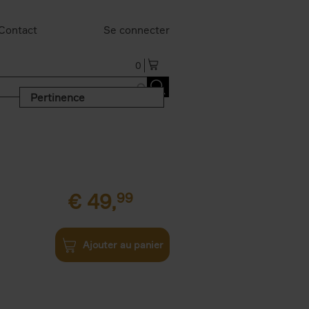
Contact
Se connecter
0
Pertinence
€
49,
99
Ajouter au panier