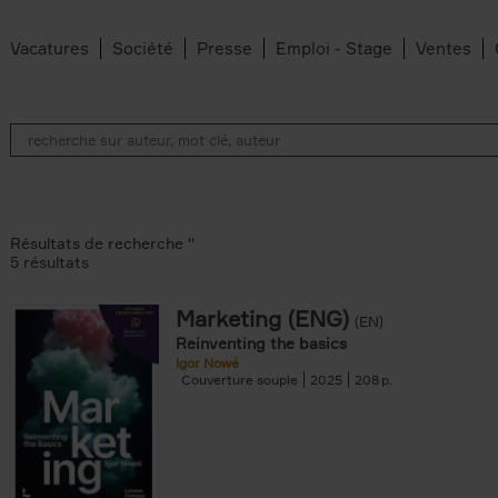
Vacatures
Société
Presse
Emploi - Stage
Ventes
Résultats de recherche ''
5 résultats
Marketing (ENG)
(EN)
lter
Reinventing the basics
Igor Nowé
Couverture souple
2025
208
te filter
r
Feyter filter
an Belleghem filter