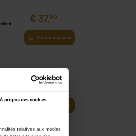
€
37,
50
)
ellent
Ajouter au panier
iness
€
29,
99
(EN)
tal world
À propos des cookies
Ajouter au panier
nnalités relatives aux médias