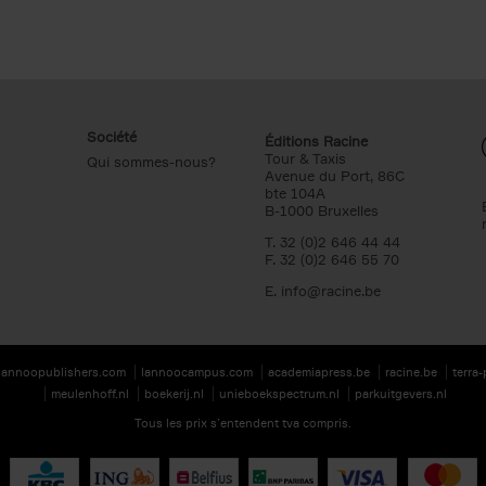
Société
Éditions Racine
Tour & Taxis
Qui sommes-nous?
Avenue du Port, 86C
bte 104A
B-1000 Bruxelles
T. 32 (0)2 646 44 44
F. 32 (0)2 646 55 70
E.
info@racine.be
lannoopublishers.com
lannoocampus.com
academiapress.be
racine.be
terra
meulenhoff.nl
boekerij.nl
unieboekspectrum.nl
parkuitgevers.nl
Tous les prix s’entendent tva compris.