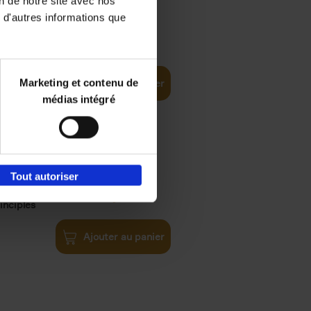
on de notre site avec nos
 d'autres informations que
€
35,
50
Marketing et contenu de
Ajouter au panier
médias intégré
Tout autoriser
€
34,
99
inciples
Ajouter au panier