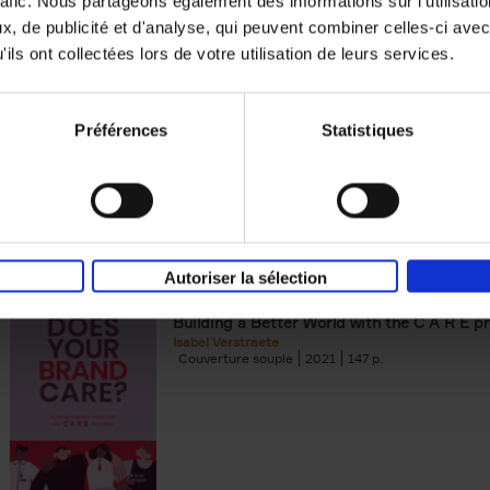
rafic. Nous partageons également des informations sur l'utilisati
, de publicité et d'analyse, qui peuvent combiner celles-ci avec
Digital marketing like a PRO -
ils ont collectées lors de votre utilisation de leurs services.
completely revised edition
(EN)
Prepare. Run. Optimize.
Clo Willaerts
Préférences
Statistiques
Couverture souple
2022
226
Autoriser la sélection
Does Your Brand Care?
(EN)
Building a Better World with the C A R E pr
Isabel Verstraete
Couverture souple
2021
147