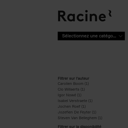
Aller au contenu principal
Sélectionnez une catégorie
Filtrer sur l'auteur
Carolien Boom (1)
Apply Carolien Boom fi
Clo Willaerts (1)
Apply Clo Willaerts filter
Igor Nowé (1)
Apply Igor Nowé filter
Isabel Verstraete (1)
Apply Isabel Verstrae
Jochen Roef (1)
Apply Jochen Roef filte
Jozefien De Feyter (1)
Apply Jozefien De 
Steven Van Belleghem (1)
Apply Steven V
Filtrer sur la disponibilité