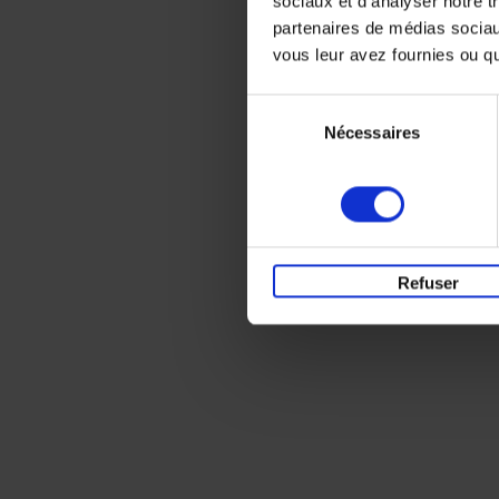
sociaux et d'analyser notre t
partenaires de médias sociaux
vous leur avez fournies ou qu'
Sélection
Nécessaires
du
consentement
Refuser