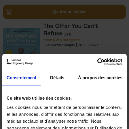
Ajouter au panier
The Offer You Can't
Refuse
(EN)
Steven Van Belleghem
Couverture souple
2020
256
€
37,
50
Consentement
Détails
À propos des cookies
Ajouter au panier
Ce site web utilise des cookies.
Les cookies nous permettent de personnaliser le contenu
Building Bonds = Building
et les annonces, d'offrir des fonctionnalités relatives aux
Business
(EN)
médias sociaux et d'analyser notre trafic. Nous
Jochen Roef
Jozefien De Feyter
Carolien Boom
partageons également des informations sur l'utilisation de
Couverture souple
2025
200