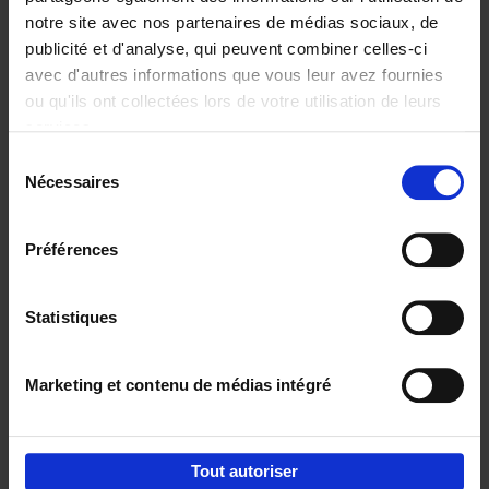
notre site avec nos partenaires de médias sociaux, de
€
29,
99
publicité et d'analyse, qui peuvent combiner celles-ci
avec d'autres informations que vous leur avez fournies
ou qu'ils ont collectées lors de votre utilisation de leurs
services.
Sélection
Nécessaires
du
Ajouter au panier
consentement
Digital marketing like a PRO -
Préférences
completely revised edition
(EN)
Clo Willaerts
Couverture souple
2022
226
Statistiques
€
35,
50
Marketing et contenu de médias intégré
Tout autoriser