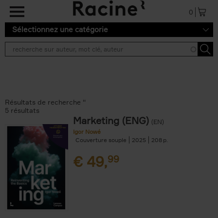
Aller au contenu principal
0
Sélectionnez une catégorie
Résultats de recherche ''
5 résultats
Marketing (ENG)
(EN)
Igor Nowé
Couverture souple
2025
208
€
49,
99