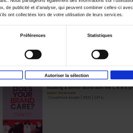
rafic. Nous partageons également des informations sur l'utilisati
, de publicité et d'analyse, qui peuvent combiner celles-ci avec
Digital marketing like a PRO -
ils ont collectées lors de votre utilisation de leurs services.
completely revised edition
(EN)
Prepare. Run. Optimize.
Clo Willaerts
Préférences
Statistiques
Couverture souple
2022
226
Autoriser la sélection
Does Your Brand Care?
(EN)
Building a Better World with the C A R E pr
Isabel Verstraete
Couverture souple
2021
147