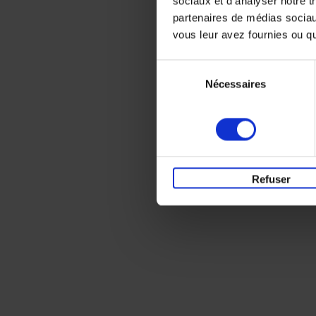
sociaux et d'analyser notre t
partenaires de médias sociaux
vous leur avez fournies ou qu'
Sélection
Nécessaires
du
consentement
Refuser