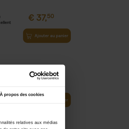
€
37,
50
)
ellent
Ajouter au panier
iness
€
29,
99
(EN)
tal world
À propos des cookies
Ajouter au panier
nnalités relatives aux médias