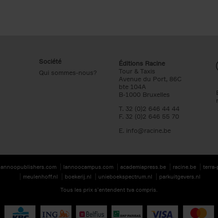
Société
Éditions Racine
Tour & Taxis
Qui sommes-nous?
Avenue du Port, 86C
bte 104A
B-1000 Bruxelles
T. 32 (0)2 646 44 44
F. 32 (0)2 646 55 70
E.
info@racine.be
lannoopublishers.com
lannoocampus.com
academiapress.be
racine.be
terra
meulenhoff.nl
boekerij.nl
unieboekspectrum.nl
parkuitgevers.nl
Tous les prix s’entendent tva compris.