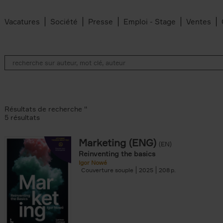
Vacatures
Société
Presse
Emploi - Stage
Ventes
Résultats de recherche ''
5 résultats
Marketing (ENG)
(EN)
lter
Reinventing the basics
Igor Nowé
Couverture souple
2025
208
te filter
r
Feyter filter
an Belleghem filter