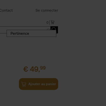
Contact
Se connecter
0
Pertinence
€
49,
99
Ajouter au panier