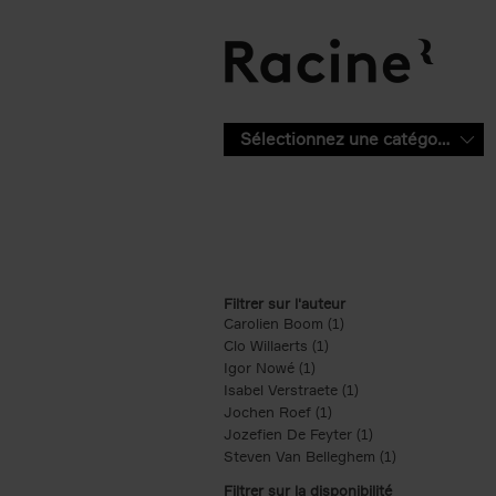
Aller au contenu principal
Sélectionnez une catégorie
Filtrer sur l'auteur
Carolien Boom (1)
Apply Carolien Boom fi
Clo Willaerts (1)
Apply Clo Willaerts filter
Igor Nowé (1)
Apply Igor Nowé filter
Isabel Verstraete (1)
Apply Isabel Verstrae
Jochen Roef (1)
Apply Jochen Roef filte
Jozefien De Feyter (1)
Apply Jozefien De 
Steven Van Belleghem (1)
Apply Steven V
Filtrer sur la disponibilité