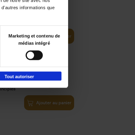
on de notre site avec nos
 d'autres informations que
€
35,
50
Marketing et contenu de
Ajouter au panier
médias intégré
Tout autoriser
€
34,
99
inciples
Ajouter au panier