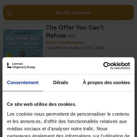
Ajouter au panier
The Offer You Can't
Refuse
(EN)
Steven Van Belleghem
Couverture souple
2020
256
€
37,
50
Consentement
Détails
À propos des cookies
Ajouter au panier
Ce site web utilise des cookies.
Les cookies nous permettent de personnaliser le contenu
Building Bonds = Building
et les annonces, d'offrir des fonctionnalités relatives aux
Business
(EN)
médias sociaux et d'analyser notre trafic. Nous
Jochen Roef
Jozefien De Feyter
Carolien Boom
partageons également des informations sur l'utilisation de
Couverture souple
2025
200