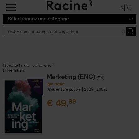
Aller au contenu principal
0
Sélectionnez une catégorie
Résultats de recherche ''
5 résultats
Marketing (ENG)
(EN)
Igor Nowé
Couverture souple
2025
208
€
49,
99