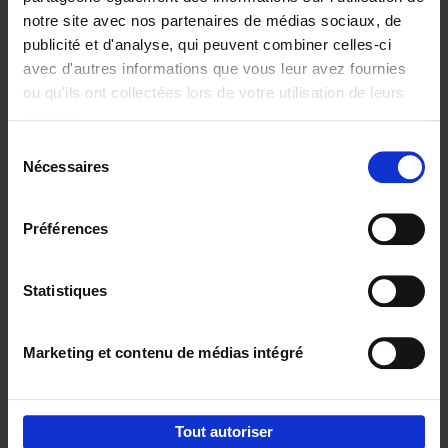
notre site avec nos partenaires de médias sociaux, de
€
29,
99
publicité et d'analyse, qui peuvent combiner celles-ci
avec d'autres informations que vous leur avez fournies
ou qu'ils ont collectées lors de votre utilisation de leurs
services.
Sélection
Nécessaires
du
Ajouter au panier
consentement
Digital marketing like a PRO -
Préférences
completely revised edition
(EN)
Clo Willaerts
Couverture souple
2022
226
Statistiques
€
35,
50
Marketing et contenu de médias intégré
Tout autoriser