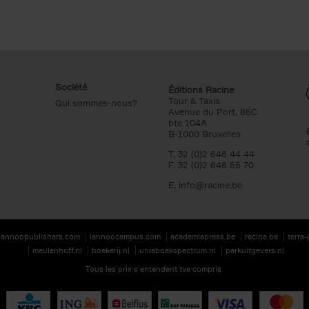
Société
Éditions Racine
Tour & Taxis
Qui sommes-nous?
Avenue du Port, 86C
bte 104A
B-1000 Bruxelles
T. 32 (0)2 646 44 44
F. 32 (0)2 646 55 70
E.
info@racine.be
lannoopublishers.com
lannoocampus.com
academiapress.be
racine.be
terra
meulenhoff.nl
boekerij.nl
unieboekspectrum.nl
parkuitgevers.nl
Tous les prix s’entendent tva compris.