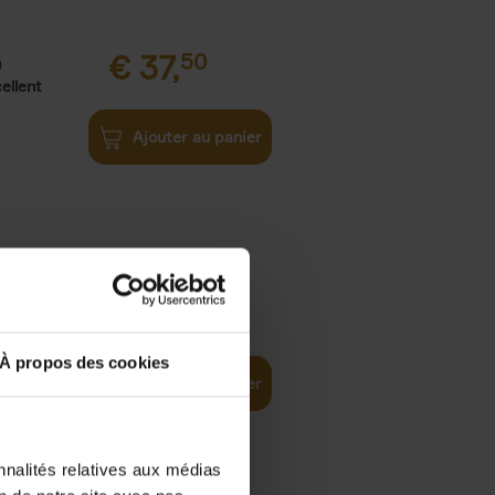
€
37,
50
)
ellent
Ajouter au panier
iness
€
29,
99
(EN)
tal world
À propos des cookies
Ajouter au panier
nnalités relatives aux médias