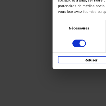
sociaux et d'analyser notre t
partenaires de médias sociaux
vous leur avez fournies ou qu'
Sélection
Nécessaires
du
consentement
Refuser