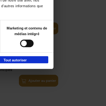
on de notre site avec nos
 d'autres informations que
€
35,
50
Marketing et contenu de
Ajouter au panier
médias intégré
Tout autoriser
€
34,
99
inciples
Ajouter au panier