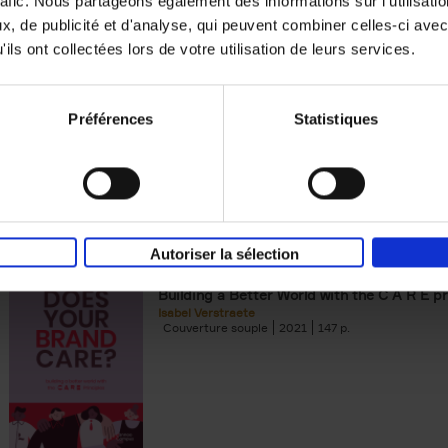
rafic. Nous partageons également des informations sur l'utilisati
, de publicité et d'analyse, qui peuvent combiner celles-ci avec
Digital marketing like a PRO -
ils ont collectées lors de votre utilisation de leurs services.
completely revised edition
(EN)
Prepare. Run. Optimize.
Clo Willaerts
Préférences
Statistiques
Couverture souple
2022
226
Autoriser la sélection
Does Your Brand Care?
(EN)
Building a Better World with the C A R E pr
Isabel Verstraete
Couverture souple
2021
147