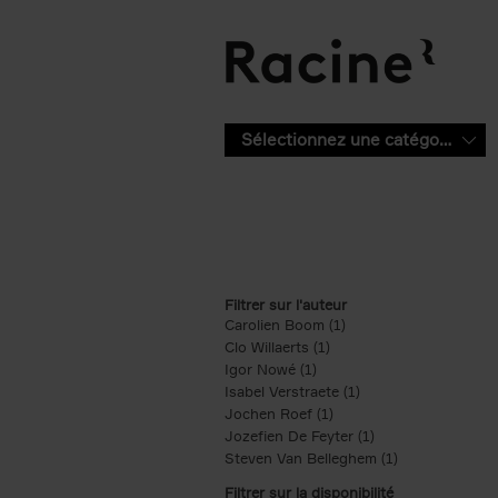
Aller au contenu principal
Sélectionnez une catégorie
Filtrer sur l'auteur
Carolien Boom (1)
Apply Carolien Boom fi
Clo Willaerts (1)
Apply Clo Willaerts filter
Igor Nowé (1)
Apply Igor Nowé filter
Isabel Verstraete (1)
Apply Isabel Verstrae
Jochen Roef (1)
Apply Jochen Roef filte
Jozefien De Feyter (1)
Apply Jozefien De 
Steven Van Belleghem (1)
Apply Steven V
Filtrer sur la disponibilité