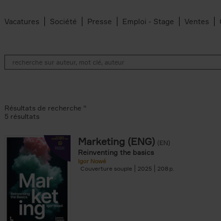
Vacatures
Société
Presse
Emploi - Stage
Ventes
Résultats de recherche ''
5 résultats
Marketing (ENG)
(EN)
lter
Reinventing the basics
Igor Nowé
Couverture souple
2025
208
te filter
r
Feyter filter
an Belleghem filter