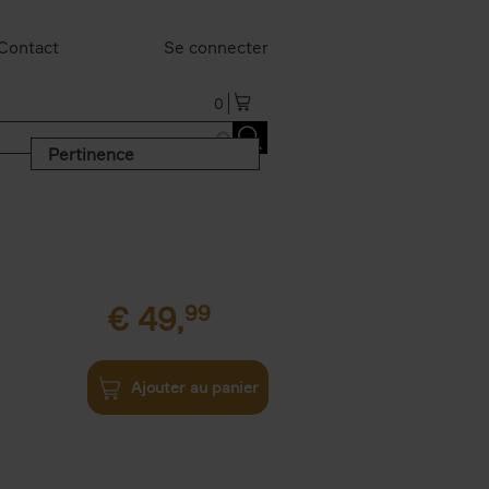
Contact
Se connecter
0
Pertinence
€
49,
99
Ajouter au panier