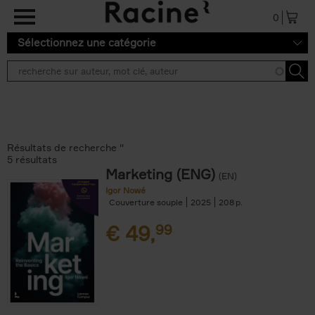
Aller au contenu principal
0
Sélectionnez une catégorie
Résultats de recherche ''
5 résultats
Marketing (ENG)
(EN)
Igor Nowé
Couverture souple
2025
208
€
49,
99