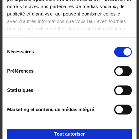
notre site avec nos partenaires de médias sociaux, de
€
29,
99
publicité et d'analyse, qui peuvent combiner celles-ci
avec d'autres informations que vous leur avez fournies
ou qu'ils ont collectées lors de votre utilisation de leurs
services.
Sélection
Nécessaires
du
Ajouter au panier
consentement
Digital marketing like a PRO -
Préférences
completely revised edition
(EN)
Clo Willaerts
Couverture souple
2022
226
Statistiques
€
35,
50
Marketing et contenu de médias intégré
Tout autoriser