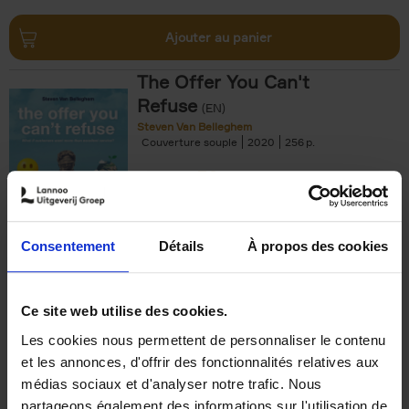
Ajouter au panier
The Offer You Can't
Refuse
(EN)
Steven Van Belleghem
Couverture souple
2020
256
€
37,
50
Consentement
Détails
À propos des cookies
Ajouter au panier
Ce site web utilise des cookies.
Les cookies nous permettent de personnaliser le contenu
Building Bonds = Building
et les annonces, d'offrir des fonctionnalités relatives aux
Business
(EN)
médias sociaux et d'analyser notre trafic. Nous
Jochen Roef
Jozefien De Feyter
Carolien Boom
partageons également des informations sur l'utilisation de
Couverture souple
2025
200