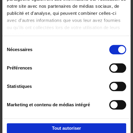
notre site avec nos partenaires de médias sociaux, de
€
29,
99
publicité et d'analyse, qui peuvent combiner celles-ci
avec d'autres informations que vous leur avez fournies
ou qu'ils ont collectées lors de votre utilisation de leurs
services.
Sélection
Nécessaires
du
Ajouter au panier
consentement
Digital marketing like a PRO -
Préférences
completely revised edition
(EN)
Clo Willaerts
Couverture souple
2022
226
Statistiques
€
35,
50
Marketing et contenu de médias intégré
Tout autoriser