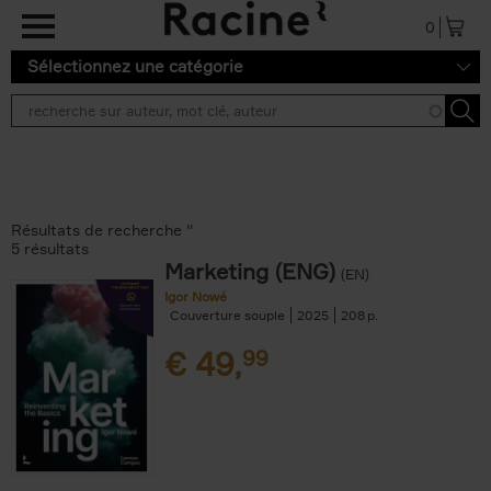
Aller au contenu principal
0
Sélectionnez une catégorie
Résultats de recherche ''
5 résultats
Marketing (ENG)
(EN)
Igor Nowé
Couverture souple
2025
208
€
49,
99