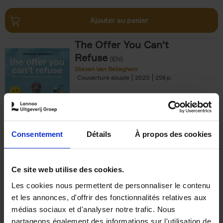
Ajouter au panier
The Offer You Can't
Refuse
(EN)
Steven Van Belleghem
Couverture souple
2020
256
€
37,
50
Consentement
Détails
À propos des cookies
Ajouter au panier
Ce site web utilise des cookies.
Les cookies nous permettent de personnaliser le contenu
Building Bonds = Building
et les annonces, d'offrir des fonctionnalités relatives aux
Business
(EN)
médias sociaux et d'analyser notre trafic. Nous
Jochen Roef
Jozefien De Feyter
Carolien Boom
partageons également des informations sur l'utilisation de
Couverture souple
2025
200