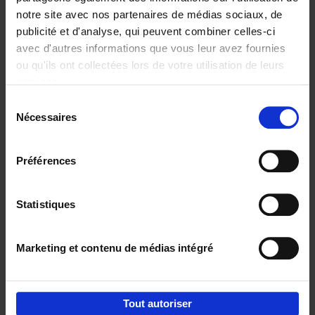
notre site avec nos partenaires de médias sociaux, de
€
29,
99
publicité et d'analyse, qui peuvent combiner celles-ci
avec d'autres informations que vous leur avez fournies
ou qu'ils ont collectées lors de votre utilisation de leurs
services.
Sélection
Nécessaires
du
Ajouter au panier
consentement
Digital marketing like a PRO -
Préférences
completely revised edition
(EN)
Clo Willaerts
Couverture souple
2022
226
Statistiques
€
35,
50
Marketing et contenu de médias intégré
Tout autoriser