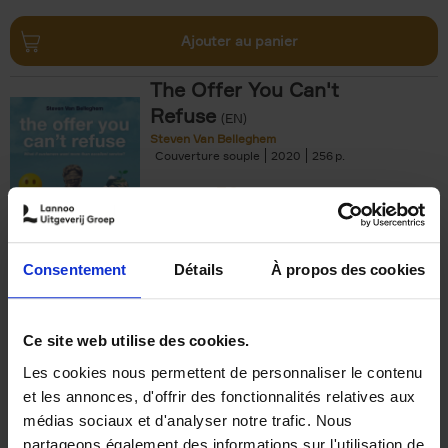
Ajouter au panier
The Offer You Can't
Refuse
(EN)
Steven Van Belleghem
Couverture souple
2020
256
€
37,
50
Consentement
Détails
À propos des cookies
Ajouter au panier
Ce site web utilise des cookies.
Les cookies nous permettent de personnaliser le contenu
Building Bonds = Building
et les annonces, d'offrir des fonctionnalités relatives aux
Business
(EN)
médias sociaux et d'analyser notre trafic. Nous
Jochen Roef
Jozefien De Feyter
Carolien Boom
partageons également des informations sur l'utilisation de
Couverture souple
2025
200