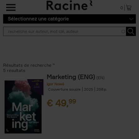
Aller au contenu principal
0
Sélectionnez une catégorie
Résultats de recherche ''
5 résultats
Marketing (ENG)
(EN)
Igor Nowé
Couverture souple
2025
208
€
49,
99