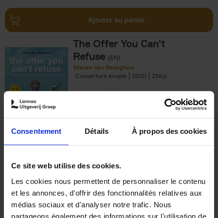
Ajouter au panier
The Offer You Can't
Refuse
(EN)
Steven Van Belleghem
Couverture souple
2020
256
€
37,
50
Consentement
Détails
À propos des cookies
Ajouter au panier
Ce site web utilise des cookies.
Les cookies nous permettent de personnaliser le contenu
Building Bonds = Building
et les annonces, d'offrir des fonctionnalités relatives aux
Business
(EN)
médias sociaux et d'analyser notre trafic. Nous
Jochen Roef
Jozefien De Feyter
Carolien Boom
partageons également des informations sur l'utilisation de
Couverture souple
2025
200