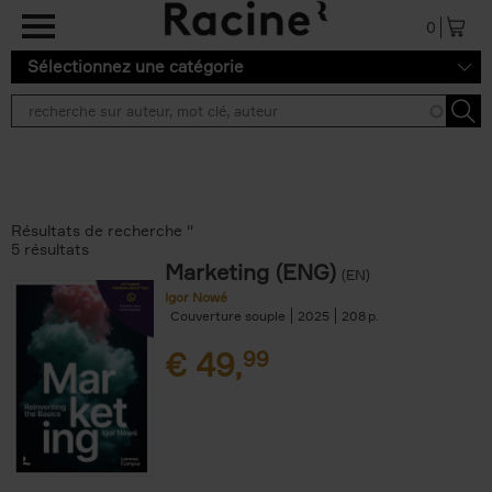
Aller au contenu principal
0
Sélectionnez une catégorie
Résultats de recherche ''
5 résultats
Marketing (ENG)
(EN)
Igor Nowé
Couverture souple
2025
208
€
49,
99