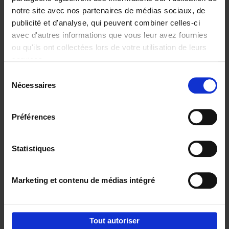
notre site avec nos partenaires de médias sociaux, de
€
29,
99
publicité et d'analyse, qui peuvent combiner celles-ci
avec d'autres informations que vous leur avez fournies
ou qu'ils ont collectées lors de votre utilisation de leurs
services.
Sélection
Nécessaires
du
Ajouter au panier
consentement
Digital marketing like a PRO -
Préférences
completely revised edition
(EN)
Clo Willaerts
Couverture souple
2022
226
Statistiques
€
35,
50
Marketing et contenu de médias intégré
Tout autoriser