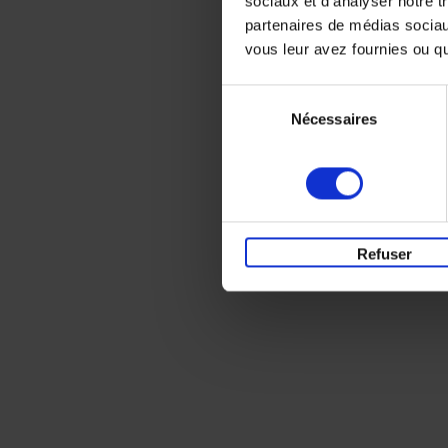
sociaux et d'analyser notre t
partenaires de médias sociaux
vous leur avez fournies ou qu'
Sélection
Nécessaires
du
consentement
Refuser