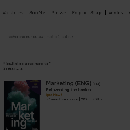
Vacatures
Société
Presse
Emploi - Stage
Ventes
Résultats de recherche ''
5 résultats
Marketing (ENG)
(EN)
lter
Reinventing the basics
Igor Nowé
Couverture souple
2025
208
te filter
r
Feyter filter
an Belleghem filter