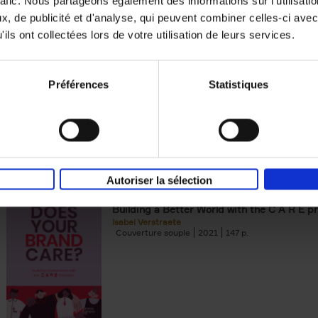
rafic. Nous partageons également des informations sur l'utilisati
, de publicité et d'analyse, qui peuvent combiner celles-ci avec
Building Bonds = Building Bus
ils ont collectées lors de votre utilisation de leurs services.
How to win buyers’ trust in a turbulent digi
Jochen Roef
Jozefien De Feyter
Carolien Boom
Couverture souple
2025
200
Préférences
Statistiques
Autoriser la sélection
Does Your Brand Care?
(EN)
Building a Better World with the C A R E pr
Isabel Verstraete
Couverture souple
2021
147