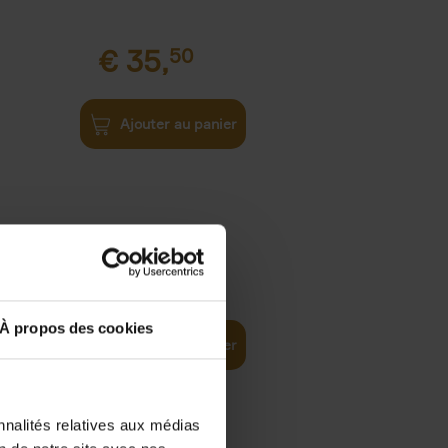
€
35,
50
Ajouter au panier
€
37,
50
)
ellent
À propos des cookies
Ajouter au panier
nnalités relatives aux médias