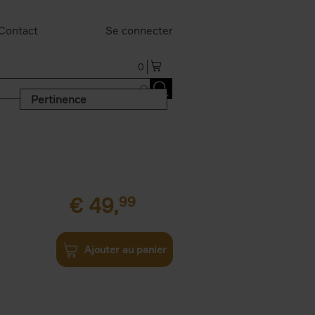
Contact
Se connecter
0
Pertinence
€
49,
99
Ajouter au panier