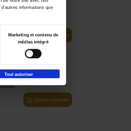
on de notre site avec nos
 d'autres informations que
iness
€
29,
99
(EN)
tal world
Marketing et contenu de
Ajouter au panier
médias intégré
Tout autoriser
€
34,
99
inciples
Ajouter au panier