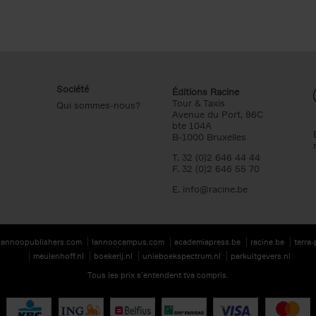
Société
Éditions Racine
Tour & Taxis
Qui sommes-nous?
Avenue du Port, 86C
bte 104A
B-1000 Bruxelles
T. 32 (0)2 646 44 44
F. 32 (0)2 646 55 70
E.
info@racine.be
lannoopublishers.com
lannoocampus.com
academiapress.be
racine.be
terra
meulenhoff.nl
boekerij.nl
unieboekspectrum.nl
parkuitgevers.nl
Tous les prix s’entendent tva compris.