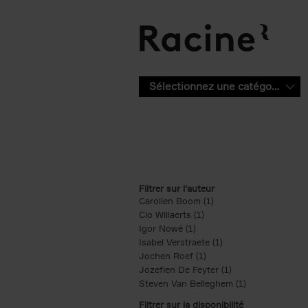
Aller au contenu principal
Sélectionnez une catégorie
Filtrer sur l'auteur
Carolien Boom (1)
Apply Carolien Boom fi
Clo Willaerts (1)
Apply Clo Willaerts filter
Igor Nowé (1)
Apply Igor Nowé filter
Isabel Verstraete (1)
Apply Isabel Verstrae
Jochen Roef (1)
Apply Jochen Roef filte
Jozefien De Feyter (1)
Apply Jozefien De 
Steven Van Belleghem (1)
Apply Steven V
Filtrer sur la disponibilité