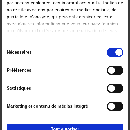
partageons également des informations sur l'utilisation de
notre site avec nos partenaires de médias sociaux, de
Ajouter au panier
publicité et d'analyse, qui peuvent combiner celles-ci
avec d'autres informations que vous leur avez fournies
The Digital Leadership
ou qu'ils ont collectées lors de votre utilisation de leurs
Practice Test
(EN)
services.
Stijn Viaene
Couverture souple
2026
159
Sélection
Nécessaires
du
€
34,
99
consentement
Préférences
Statistiques
Ajouter au panier
Marketing et contenu de médias intégré
Envie de bonnes idées de lecture, de
réductions, d’actions et d’inspiration ?
Tout autoriser