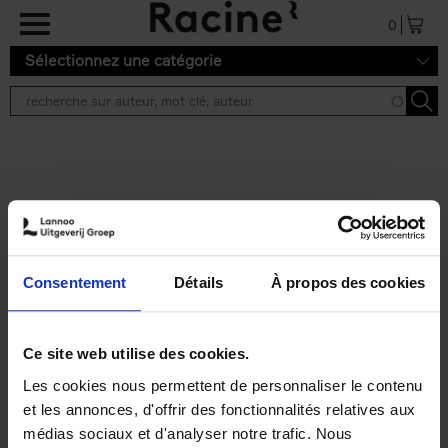
Aller au contenu principal
0
Sélectionnez une catégorie
Résultats de recherche ''
2 résultats
Digital at Heart
(EN)
Karlien Vanderheyden
Ignace Decroix
Consentement
Détails
À propos des cookies
Stijn Viaene
Couverture souple
2025
328
€
34,
99
Ce site web utilise des cookies.
Les cookies nous permettent de personnaliser le contenu
et les annonces, d'offrir des fonctionnalités relatives aux
médias sociaux et d'analyser notre trafic. Nous