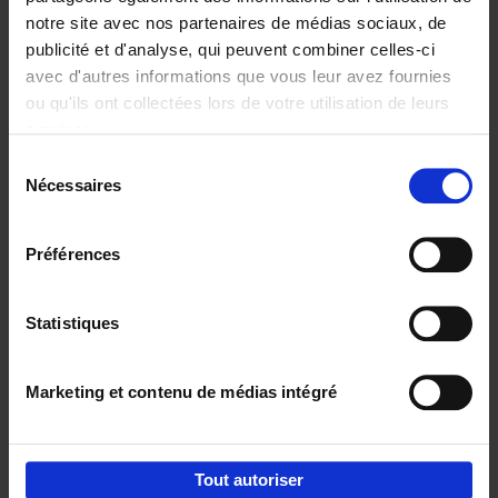
notre site avec nos partenaires de médias sociaux, de
€
29,
99
publicité et d'analyse, qui peuvent combiner celles-ci
avec d'autres informations que vous leur avez fournies
ou qu'ils ont collectées lors de votre utilisation de leurs
services.
Sélection
Nécessaires
du
Ajouter au panier
consentement
Digital marketing like a PRO -
Préférences
completely revised edition
(EN)
Clo Willaerts
Couverture souple
2022
226
Statistiques
€
35,
50
Marketing et contenu de médias intégré
Tout autoriser