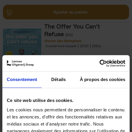
Ajouter au panier
The Offer You Can't
Refuse
(EN)
Steven Van Belleghem
Couverture souple
2020
256
€
37,
50
Consentement
Détails
À propos des cookies
Ajouter au panier
Ce site web utilise des cookies.
Les cookies nous permettent de personnaliser le contenu
Building Bonds = Building
et les annonces, d'offrir des fonctionnalités relatives aux
Business
(EN)
médias sociaux et d'analyser notre trafic. Nous
Jochen Roef
Jozefien De Feyter
Carolien Boom
partageons également des informations sur l'utilisation de
Couverture souple
2025
200