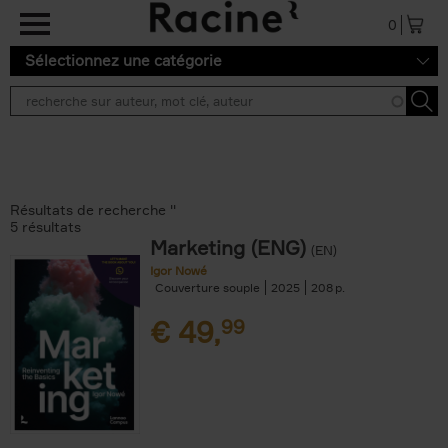
Aller au contenu principal
0
Sélectionnez une catégorie
Résultats de recherche ''
5 résultats
Marketing (ENG)
(EN)
Igor Nowé
Couverture souple
2025
208
€
49,
99