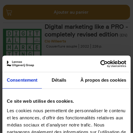
Ajouter au panier
Digital marketing like a PRO -
completely revised edition
(EN)
Clo Willaerts
Couverture souple
2022
226
€
35,
50
Consentement
Détails
À propos des cookies
Ajouter au panier
Ce site web utilise des cookies.
Les cookies nous permettent de personnaliser le contenu
The Offer You Can't
et les annonces, d'offrir des fonctionnalités relatives aux
Refuse
(EN)
médias sociaux et d'analyser notre trafic. Nous
Steven Van Belleghem
partageons également des informations sur l'utilisation de
Couverture souple
2020
256