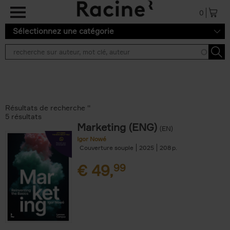
Aller au contenu principal
0
Sélectionnez une catégorie
Résultats de recherche ''
5 résultats
Marketing (ENG)
(EN)
Igor Nowé
Couverture souple
2025
208
€
49,
99