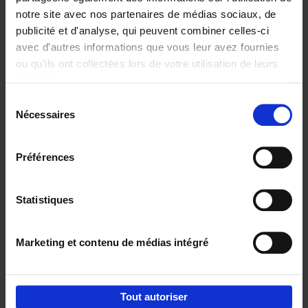
notre site avec nos partenaires de médias sociaux, de
€
37,
50
publicité et d'analyse, qui peuvent combiner celles-ci
avec d'autres informations que vous leur avez fournies
ou qu'ils ont collectées lors de votre utilisation de leurs
services.
Sélection
Nécessaires
du
Ajouter au panier
consentement
Building Bonds = Building
Préférences
Business
(EN)
Jochen Roef
Jozefien De Feyter
Carolien Boom
Couverture souple
2025
200
Statistiques
€
29,
99
Marketing et contenu de médias intégré
Tout autoriser