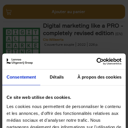
Ajouter au panier
Digital marketing like a PRO -
completely revised edition
(EN)
Clo Willaerts
Couverture souple
2022
226
€
35,
50
Consentement
Détails
À propos des cookies
Ajouter au panier
Ce site web utilise des cookies.
Les cookies nous permettent de personnaliser le contenu
The Offer You Can't
et les annonces, d'offrir des fonctionnalités relatives aux
Refuse
(EN)
médias sociaux et d'analyser notre trafic. Nous
Steven Van Belleghem
partageons également des informations sur l'utilisation de
Couverture souple
2020
256