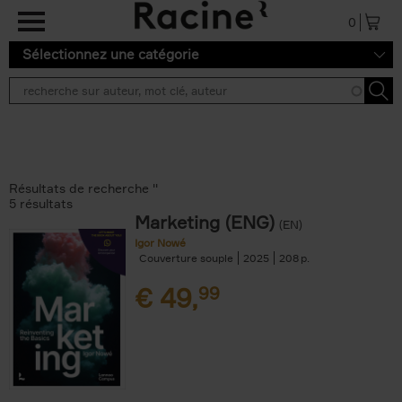
Aller au contenu principal
0
Sélectionnez une catégorie
Résultats de recherche ''
5 résultats
Marketing (ENG)
(EN)
Igor Nowé
Couverture souple
2025
208
€
49,
99