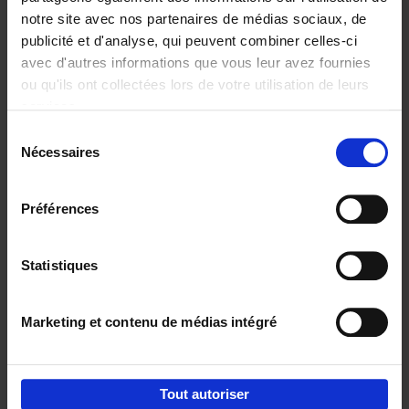
notre site avec nos partenaires de médias sociaux, de
€
37,
50
publicité et d'analyse, qui peuvent combiner celles-ci
avec d'autres informations que vous leur avez fournies
ou qu'ils ont collectées lors de votre utilisation de leurs
services.
Sélection
Nécessaires
du
Ajouter au panier
consentement
Building Bonds = Building
Préférences
Business
(EN)
Jochen Roef
Jozefien De Feyter
Carolien Boom
Couverture souple
2025
200
Statistiques
€
29,
99
Marketing et contenu de médias intégré
Tout autoriser