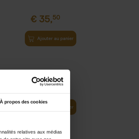
€
35,
50
Ajouter au panier
€
37,
50
)
ellent
À propos des cookies
Ajouter au panier
nnalités relatives aux médias