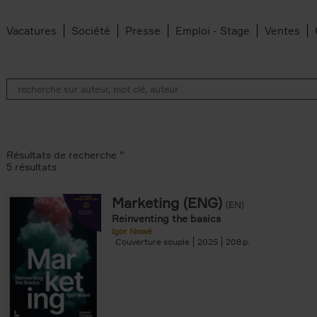
Vacatures
Société
Presse
Emploi - Stage
Ventes
Résultats de recherche ''
5 résultats
Marketing (ENG)
(EN)
lter
Reinventing the basics
Igor Nowé
Couverture souple
2025
208
te filter
r
Feyter filter
an Belleghem filter