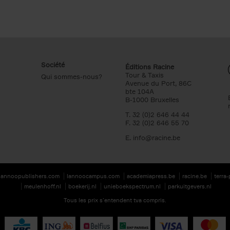
Société
Éditions Racine
Tour & Taxis
Qui sommes-nous?
Avenue du Port, 86C
bte 104A
B-1000 Bruxelles
T. 32 (0)2 646 44 44
F. 32 (0)2 646 55 70
E.
info@racine.be
lannoopublishers.com
lannoocampus.com
academiapress.be
racine.be
terra
meulenhoff.nl
boekerij.nl
unieboekspectrum.nl
parkuitgevers.nl
Tous les prix s’entendent tva compris.