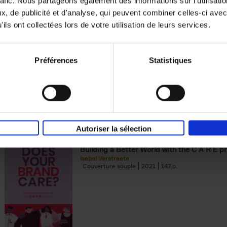
rafic. Nous partageons également des informations sur l'utilisati
, de publicité et d'analyse, qui peuvent combiner celles-ci avec
Building Bonds = Building Bus
ils ont collectées lors de votre utilisation de leurs services.
How to win buyers’ trust in a turbulent digi
Jochen Roef
Jozefien De Feyter
Carolien Boom
Couverture souple
2025
200
Préférences
Statistiques
Autoriser la sélection
Does Your Brand Care?
(EN)
Building a Better World with the C A R E pr
Isabel Verstraete
Couverture souple
2021
147