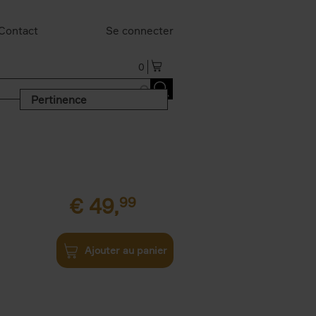
Contact
Se connecter
0
Pertinence
€
49,
99
Ajouter au panier