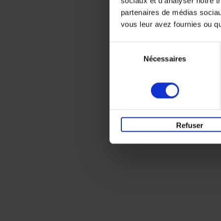
sociaux et d'analyser notre t
partenaires de médias sociaux
vous leur avez fournies ou qu'
Sélection
Nécessaires
du
consentement
Refuser