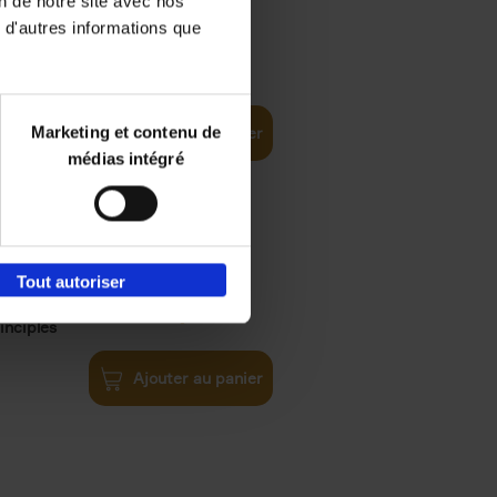
on de notre site avec nos
 d'autres informations que
iness
€
29,
99
(EN)
tal world
Marketing et contenu de
Ajouter au panier
médias intégré
Tout autoriser
€
34,
99
inciples
Ajouter au panier