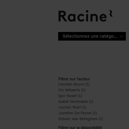
Aller au contenu principal
Sélectionnez une catégorie
Filtrer sur l'auteur
Carolien Boom (1)
Apply Carolien Boom fi
Clo Willaerts (1)
Apply Clo Willaerts filter
Igor Nowé (1)
Apply Igor Nowé filter
Isabel Verstraete (1)
Apply Isabel Verstrae
Jochen Roef (1)
Apply Jochen Roef filte
Jozefien De Feyter (1)
Apply Jozefien De 
Steven Van Belleghem (1)
Apply Steven V
Filtrer sur la disponibilité