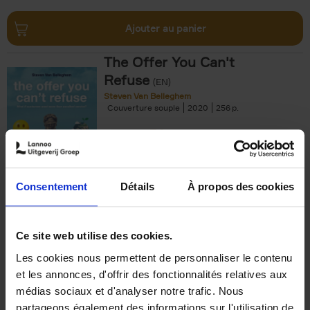
Ajouter au panier
The Offer You Can't
Refuse
(EN)
Steven Van Belleghem
Couverture souple
2020
256
€
37,
50
Consentement
Détails
À propos des cookies
Ajouter au panier
Ce site web utilise des cookies.
Les cookies nous permettent de personnaliser le contenu
Building Bonds = Building
et les annonces, d'offrir des fonctionnalités relatives aux
Business
(EN)
médias sociaux et d'analyser notre trafic. Nous
Jochen Roef
Jozefien De Feyter
Carolien Boom
partageons également des informations sur l'utilisation de
Couverture souple
2025
200