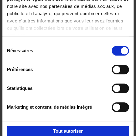
notre site avec nos partenaires de médias sociaux, de
€
29,
99
publicité et d'analyse, qui peuvent combiner celles-ci
avec d'autres informations que vous leur avez fournies
ou qu'ils ont collectées lors de votre utilisation de leurs
services.
Sélection
Nécessaires
du
Ajouter au panier
consentement
Digital marketing like a PRO -
Préférences
completely revised edition
(EN)
Clo Willaerts
Couverture souple
2022
226
Statistiques
€
35,
50
Marketing et contenu de médias intégré
Tout autoriser