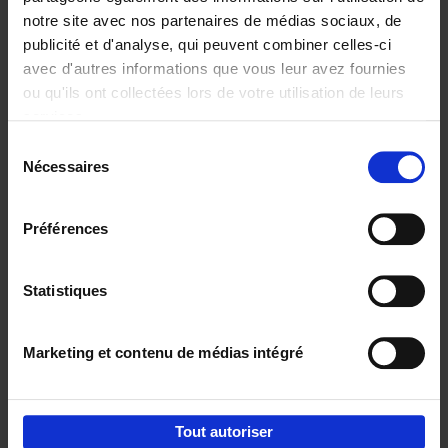
notre site avec nos partenaires de médias sociaux, de
€
29,
99
publicité et d'analyse, qui peuvent combiner celles-ci
avec d'autres informations que vous leur avez fournies
ou qu'ils ont collectées lors de votre utilisation de leurs
services.
Sélection
Nécessaires
du
Ajouter au panier
consentement
Digital marketing like a PRO -
Préférences
completely revised edition
(EN)
Clo Willaerts
Couverture souple
2022
226
Statistiques
€
35,
50
Marketing et contenu de médias intégré
Tout autoriser