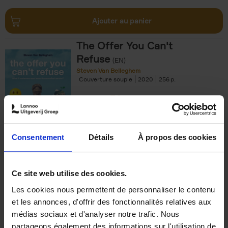
Ajouter au panier
The Offer You Can't
Refuse
(EN)
Steven Van Belleghem
Couverture souple
2020
256
€
37,
50
Consentement
Détails
À propos des cookies
Ajouter au panier
Ce site web utilise des cookies.
Les cookies nous permettent de personnaliser le contenu
Building Bonds = Building
et les annonces, d'offrir des fonctionnalités relatives aux
Business
(EN)
médias sociaux et d'analyser notre trafic. Nous
Jochen Roef
Jozefien De Feyter
Carolien Boom
partageons également des informations sur l'utilisation de
Couverture souple
2025
200