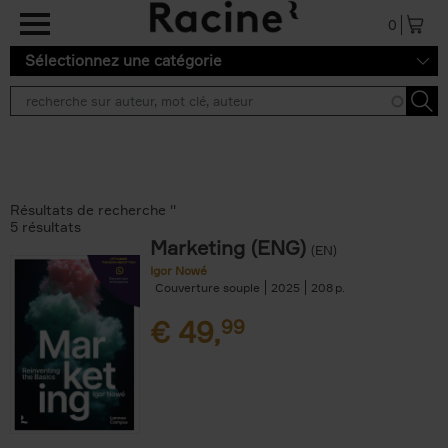
Aller au contenu principal
0
Sélectionnez une catégorie
Résultats de recherche ''
5 résultats
Marketing (ENG)
(EN)
Igor Nowé
Couverture souple
2025
208
€
49,
99