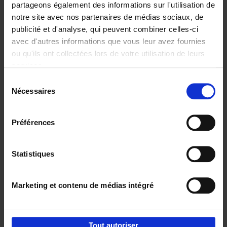
partageons également des informations sur l'utilisation de
notre site avec nos partenaires de médias sociaux, de
Ajouter au panier
publicité et d'analyse, qui peuvent combiner celles-ci
avec d'autres informations que vous leur avez fournies
Content Marketing like a
ou qu'ils ont collectées lors de votre utilisation de leurs
PRO
(EN)
services.
Clo Willaerts
Couverture souple
2023
352
Sélection
Nécessaires
du
€
37,
50
consentement
Préférences
Statistiques
Ajouter au panier
Marketing et contenu de médias intégré
Envie de bonnes idées de lecture, de
réductions, d’actions et d’inspiration ?
Tout autoriser