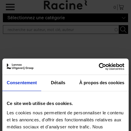
Aller au contenu principal
0
Sélectionnez une catégorie
Résultats de recherche ''
2 résultats
Personal Branding like a
PRO
(EN)
Consentement
Détails
À propos des cookies
Clo Willaerts
Couverture souple
2026
253
€
34,
99
Ce site web utilise des cookies.
Les cookies nous permettent de personnaliser le contenu
et les annonces, d'offrir des fonctionnalités relatives aux
médias sociaux et d'analyser notre trafic. Nous