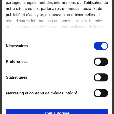
partageons également des informations sur l'utilisation de
notre site avec nos partenaires de médias sociaux, de
Ajouter au panier
publicité et d'analyse, qui peuvent combiner celles-ci
avec d'autres informations que vous leur avez fournies
Content Marketing like a
ou qu'ils ont collectées lors de votre utilisation de leurs
PRO
(EN)
services.
Clo Willaerts
Couverture souple
2023
352
Sélection
Nécessaires
du
€
37,
50
consentement
Préférences
Statistiques
Ajouter au panier
Marketing et contenu de médias intégré
Envie de bonnes idées de lecture, de
réductions, d’actions et d’inspiration ?
Tout autoriser