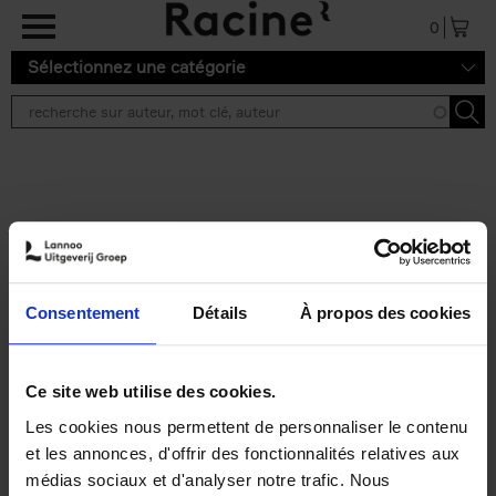
Aller au contenu principal
0
Sélectionnez une catégorie
Résultats de recherche ''
2 résultats
Personal Branding like a
PRO
(EN)
Consentement
Détails
À propos des cookies
Clo Willaerts
Couverture souple
2026
253
€
34,
99
Ce site web utilise des cookies.
Les cookies nous permettent de personnaliser le contenu
et les annonces, d'offrir des fonctionnalités relatives aux
médias sociaux et d'analyser notre trafic. Nous