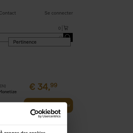
Contact
Se connecter
0
Pertinence
€
34,
99
(EN)
Monetize
Ajouter au panier