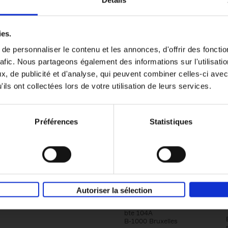
Détails
Content Marketing like a PRO
ies.
The All-In-One Guide to Content Marketing
e personnaliser le contenu et les annonces, d'offrir des fonctio
Planning to Promoting
rafic. Nous partageons également des informations sur l'utilisati
Clo Willaerts
Couverture souple
2023
352
, de publicité et d'analyse, qui peuvent combiner celles-ci avec
ils ont collectées lors de votre utilisation de leurs services.
Préférences
Statistiques
Société
Éditions Racine
Autoriser la sélection
Tour & Taxis
Qui sommes-nous?
Avenue du Port, 86C
bte 104A
B-1000 Bruxelles