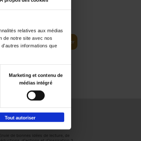
À propos des cookies
€
37,
50
(EN)
: From
nnalités relatives aux médias
on de notre site avec nos
Ajouter au panier
 d'autres informations que
Marketing et contenu de
médias intégré
Tout autoriser
Envie de bonnes idées de lecture, de
réductions, d’actions et d’inspiration ?