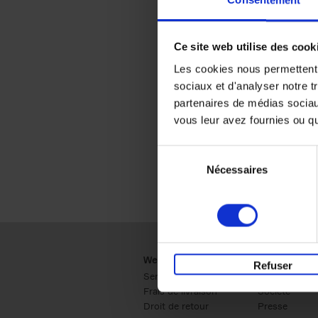
Consentement
Ce site web utilise des cook
Les cookies nous permettent d
sociaux et d'analyser notre t
partenaires de médias sociaux
vous leur avez fournies ou qu'
Sélection
Nécessaires
du
consentement
Webshop
Business
Refuser
Service clients
Ventes
Frais de livraison
Société
Droit de retour
Presse