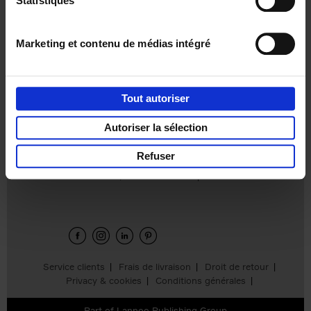
Statistiques
€
37,
50
Marketing et contenu de médias intégré
Tout autoriser
Ajouter au panier
Autoriser la sélection
Refuser
Envie de bonnes idées de lecture, de
réductions, d’actions et d’inspiration ?
Service clients
Frais de livraison
Droit de retour
Privacy & cookies
Conditions générales
Part of
Lannoo Publishing Group