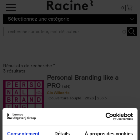
Aller au contenu principal
0
Sélectionnez une catégorie
Résultats de recherche ''
3 résultats
Personal Branding like a
PRO
(EN)
Clo Willaerts
Couverture souple
2026
253
€
34,
99
Consentement
Détails
À propos des cookies