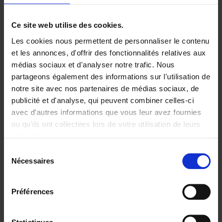
Ajouter au panier
Ce site web utilise des cookies.
Les cookies nous permettent de personnaliser le contenu
Digital marketing like a PRO -
et les annonces, d'offrir des fonctionnalités relatives aux
completely revised edition
(EN)
médias sociaux et d'analyser notre trafic. Nous
Clo Willaerts
partageons également des informations sur l'utilisation de
Couverture souple
2022
226
notre site avec nos partenaires de médias sociaux, de
€
35,
50
publicité et d'analyse, qui peuvent combiner celles-ci
avec d'autres informations que vous leur avez fournies
ou qu'ils ont collectées lors de votre utilisation de leurs
services.
Sélection
Nécessaires
du
Ajouter au panier
consentement
Content Marketing like a
Préférences
PRO
(EN)
Clo Willaerts
Couverture souple
2023
352