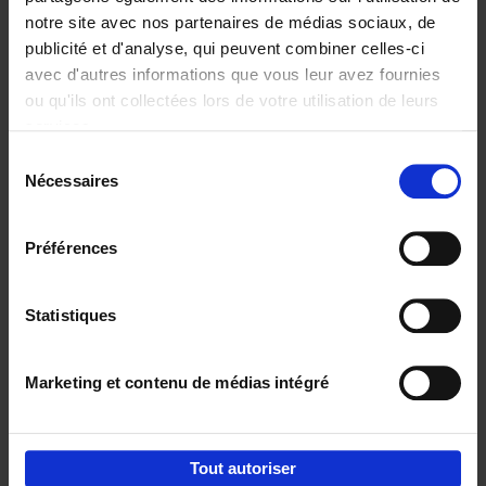
notre site avec nos partenaires de médias sociaux, de
€
37,
50
publicité et d'analyse, qui peuvent combiner celles-ci
avec d'autres informations que vous leur avez fournies
ou qu'ils ont collectées lors de votre utilisation de leurs
services.
Sélection
Nécessaires
du
Ajouter au panier
consentement
Building Bonds = Building
Préférences
Business
(EN)
Jochen Roef
Jozefien De Feyter
Carolien Boom
Couverture souple
2025
200
Statistiques
€
29,
99
Marketing et contenu de médias intégré
Tout autoriser