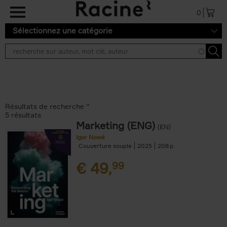
Aller au contenu principal
0
Sélectionnez une catégorie
Résultats de recherche ''
5 résultats
Marketing (ENG)
(EN)
Igor Nowé
Couverture souple
2025
208
€
49,
99