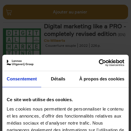
Ajouter au panier
Digital marketing like a PRO -
completely revised edition
(EN)
Clo Willaerts
Couverture souple
2022
226
€
35,
50
Consentement
Détails
À propos des cookies
Ajouter au panier
Ce site web utilise des cookies.
Les cookies nous permettent de personnaliser le contenu
The Offer You Can't
et les annonces, d'offrir des fonctionnalités relatives aux
Refuse
(EN)
médias sociaux et d'analyser notre trafic. Nous
Steven Van Belleghem
partageons également des informations sur l'utilisation de
Couverture souple
2020
256