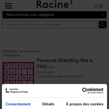
Aller au contenu principal
0
Sélectionnez une catégorie
Résultats de recherche ''
3 résultats
Personal Branding like a
PRO
(EN)
Clo Willaerts
Couverture souple
2026
253
€
34,
99
Consentement
Détails
À propos des cookies