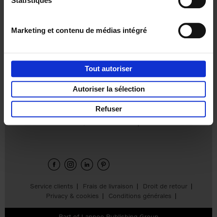
Statistiques
€
37,
50
Marketing et contenu de médias intégré
Tout autoriser
Ajouter au panier
Autoriser la sélection
Refuser
Envie de bonnes idées de lecture, de
réductions, d’actions et d’inspiration ?
Service clients
Frais de livraison
Droit de retour
Privacy & cookies
Conditions générales
Part of
Lannoo Publishing Group