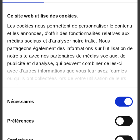
Ajouter au panier
Ce site web utilise des cookies.
Les cookies nous permettent de personnaliser le contenu
Digital marketing like a PRO -
et les annonces, d'offrir des fonctionnalités relatives aux
completely revised edition
(EN)
médias sociaux et d'analyser notre trafic. Nous
Clo Willaerts
partageons également des informations sur l'utilisation de
Couverture souple
2022
226
notre site avec nos partenaires de médias sociaux, de
€
35,
50
publicité et d'analyse, qui peuvent combiner celles-ci
avec d'autres informations que vous leur avez fournies
ou qu'ils ont collectées lors de votre utilisation de leurs
services.
Sélection
Nécessaires
du
Ajouter au panier
consentement
Content Marketing like a
Préférences
PRO
(EN)
Clo Willaerts
Couverture souple
2023
352