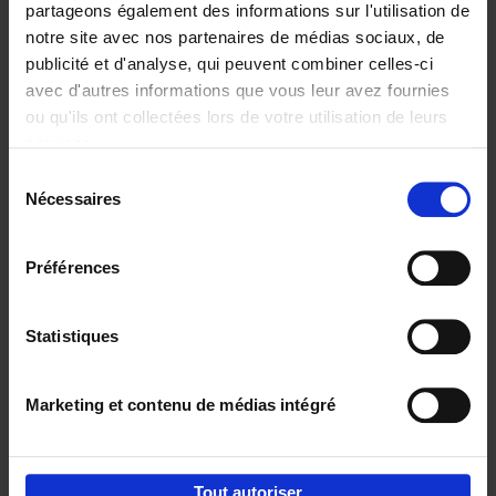
partageons également des informations sur l'utilisation de
notre site avec nos partenaires de médias sociaux, de
Ajouter au panier
publicité et d'analyse, qui peuvent combiner celles-ci
avec d'autres informations que vous leur avez fournies
Content Marketing like a
ou qu'ils ont collectées lors de votre utilisation de leurs
PRO
(EN)
services.
Clo Willaerts
Couverture souple
2023
352
Sélection
Nécessaires
du
€
37,
50
consentement
Préférences
Statistiques
Ajouter au panier
Marketing et contenu de médias intégré
Envie de bonnes idées de lecture, de
réductions, d’actions et d’inspiration ?
Tout autoriser