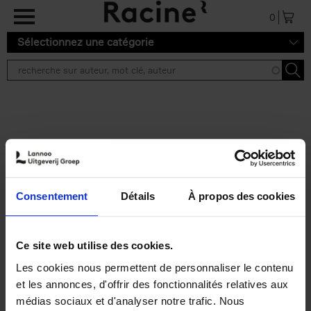
Aller au contenu principal
0
Sélectionnez une catégorie
Résultats de recherche ''
2 résultats
Personal Branding like a
PRO
(EN)
Consentement
Détails
À propos des cookies
Clo Willaerts
Couverture souple
2026
253
€
34,
99
Ce site web utilise des cookies.
Les cookies nous permettent de personnaliser le contenu
et les annonces, d'offrir des fonctionnalités relatives aux
médias sociaux et d'analyser notre trafic. Nous