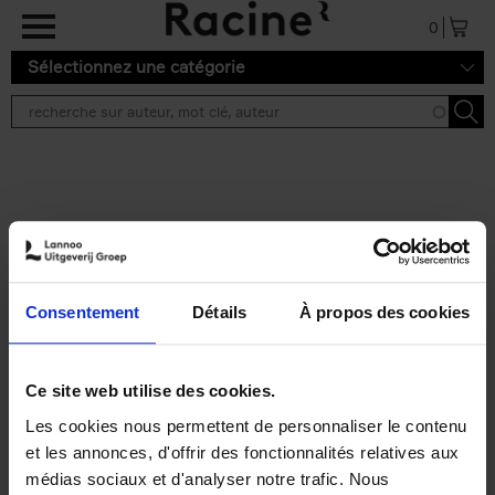
Aller au contenu principal
0
Sélectionnez une catégorie
Résultats de recherche ''
2 résultats
Personal Branding like a
PRO
(EN)
Consentement
Détails
À propos des cookies
Clo Willaerts
Couverture souple
2026
253
€
34,
99
Ce site web utilise des cookies.
Les cookies nous permettent de personnaliser le contenu
et les annonces, d'offrir des fonctionnalités relatives aux
médias sociaux et d'analyser notre trafic. Nous