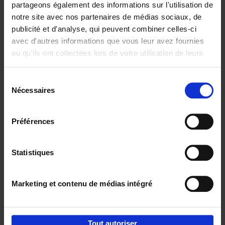
partageons également des informations sur l'utilisation de
notre site avec nos partenaires de médias sociaux, de
Ajouter au panier
publicité et d'analyse, qui peuvent combiner celles-ci
avec d'autres informations que vous leur avez fournies
Content Marketing like a
ou qu'ils ont collectées lors de votre utilisation de leurs
PRO
(EN)
services.
Clo Willaerts
Couverture souple
2023
352
Sélection
Nécessaires
du
€
37,
50
consentement
Préférences
Statistiques
Ajouter au panier
Marketing et contenu de médias intégré
Envie de bonnes idées de lecture, de
réductions, d’actions et d’inspiration ?
Tout autoriser