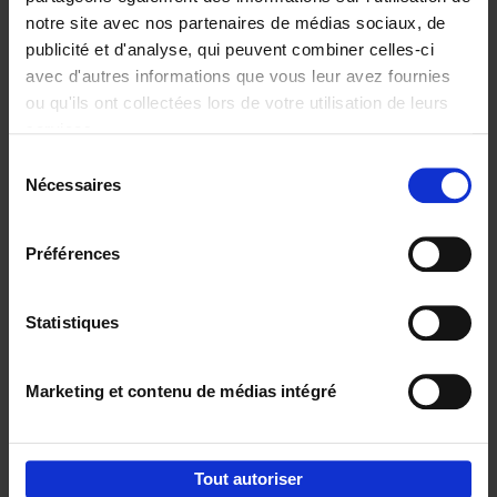
€
29,
99
notre site avec nos partenaires de médias sociaux, de
publicité et d'analyse, qui peuvent combiner celles-ci
avec d'autres informations que vous leur avez fournies
ou qu'ils ont collectées lors de votre utilisation de leurs
services.
Sélection
Nécessaires
du
Ajouter au panier
consentement
I want a coach!
(EN)
Préférences
Marleen Boen
Leen Lambrechts
Georges Anthoon
Couverture souple
2013
168
Statistiques
€
24,
99
Marketing et contenu de médias intégré
Tout autoriser