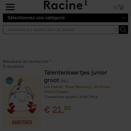
Aller au contenu principal
0
Sélectionnez une catégorie
Résultats de recherche ''
5 résultats
Talentenkaartjes junior
groot
(NL)
Luk Dewulf
Peter Beschuyt
Els Pronk
Emma Thyssen
Couverture souple
2018
60
€
21,
50