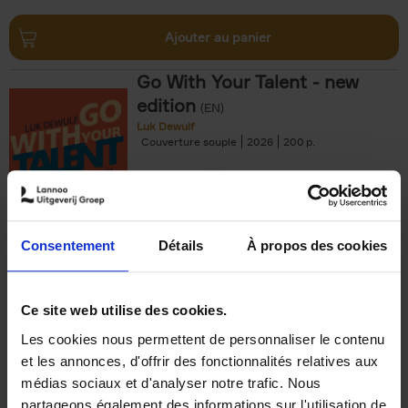
Ajouter au panier
Go With Your Talent - new
edition
(EN)
Luk Dewulf
Couverture souple
2026
200
€
34,
99
Consentement
Détails
À propos des cookies
Réserver
Ce site web utilise des cookies.
Les cookies nous permettent de personnaliser le contenu
High Impact Teaming
(EN)
et les annonces, d'offrir des fonctionnalités relatives aux
Stefan Decuyper
Elisabeth Raes
Anne Boon
médias sociaux et d'analyser notre trafic. Nous
Couverture souple
2020
176
partageons également des informations sur l'utilisation de