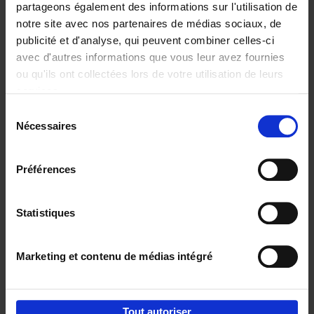
partageons également des informations sur l'utilisation de
notre site avec nos partenaires de médias sociaux, de
Ajouter au panier
publicité et d'analyse, qui peuvent combiner celles-ci
avec d'autres informations que vous leur avez fournies
Reward
(EN)
ou qu'ils ont collectées lors de votre utilisation de leurs
Axel Smits
Bart Van den Bussche
services.
Couverture souple
2024
222
Sélection
€
37,
50
Nécessaires
du
consentement
Préférences
Statistiques
Ajouter au panier
Marketing et contenu de médias intégré
Envie de bonnes idées de lecture, de
réductions, d’actions et d’inspiration ?
Tout autoriser