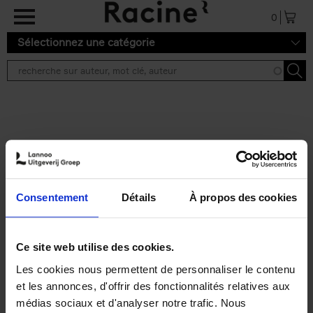
Aller au contenu principal
0
Sélectionnez une catégorie
Résultats de recherche ''
2 résultats
Operating With Positive
Impact
(EN)
Consentement
Détails
À propos des cookies
Axel Smits
Jochen Vincke
Couverture souple
2023
214
€
34,
99
Ce site web utilise des cookies.
Les cookies nous permettent de personnaliser le contenu
et les annonces, d'offrir des fonctionnalités relatives aux
médias sociaux et d'analyser notre trafic. Nous