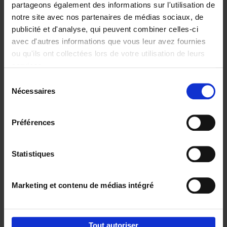
partageons également des informations sur l'utilisation de
notre site avec nos partenaires de médias sociaux, de
Ajouter au panier
publicité et d'analyse, qui peuvent combiner celles-ci
avec d'autres informations que vous leur avez fournies
Go with your talent
(EN)
ou qu'ils ont collectées lors de votre utilisation de leurs
Luk Dewulf
services.
Couverture souple
2012
139
Sélection
€
31,
99
Nécessaires
du
consentement
Préférences
Statistiques
Ajouter au panier
Marketing et contenu de médias intégré
Envie de bonnes idées de lecture, de
réductions, d’actions et d’inspiration ?
Tout autoriser