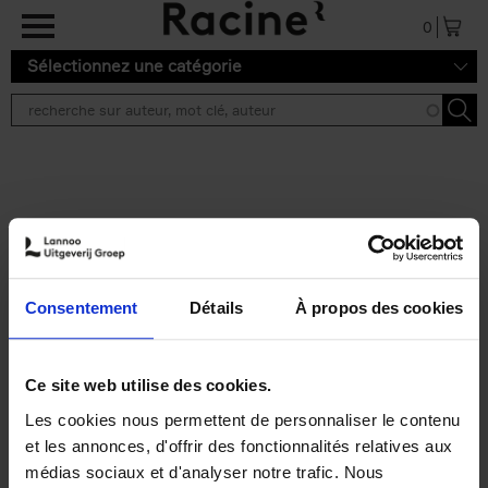
Aller au contenu principal
0
Sélectionnez une catégorie
Résultats de recherche ''
2 résultats
Talentenkaartjes junior
groot
(NL)
Consentement
Détails
À propos des cookies
Luk Dewulf
Peter Beschuyt
Els Pronk
Emma Thyssen
Couverture souple
2018
60
Ce site web utilise des cookies.
€
21,
50
Les cookies nous permettent de personnaliser le contenu
et les annonces, d'offrir des fonctionnalités relatives aux
médias sociaux et d'analyser notre trafic. Nous