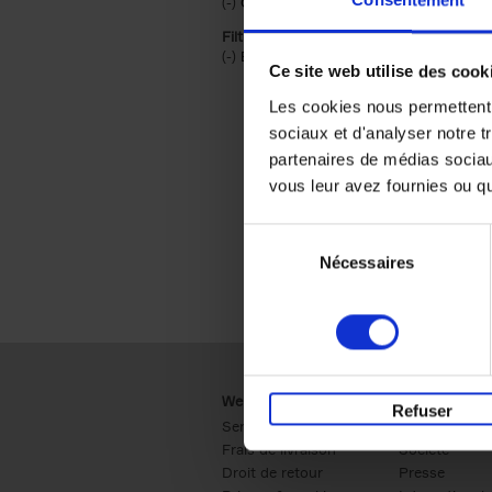
(-)
Remove Couverture souple filter
Couverture souple
Filtrer sur une catégorie racine
(-)
Remove Économie & Management filt
Économie & Management
Ce site web utilise des cook
Les cookies nous permettent d
sociaux et d'analyser notre t
partenaires de médias sociaux
vous leur avez fournies ou qu'
Sélection
Nécessaires
du
consentement
Webshop
Business
Refuser
Service clients
Ventes
Frais de livraison
Société
Droit de retour
Presse