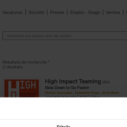
Vacatures
Société
Presse
Emploi - Stage
Ventes
Résultats de recherche ''
2 résultats
High Impact Teaming
(EN)
Slow Down to Go Faster
ilter
Stefan Decuyper
Elisabeth Raes
Anne Boon
Couverture souple
2020
176
er filter
Détails