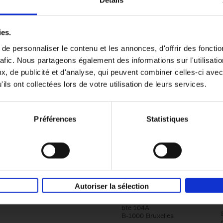
er
Go with your talent
(EN)
ies.
Luk Dewulf
e personnaliser le contenu et les annonces, d'offrir des fonctio
Couverture souple
2012
139
rafic. Nous partageons également des informations sur l'utilisati
, de publicité et d'analyse, qui peuvent combiner celles-ci avec
ils ont collectées lors de votre utilisation de leurs services.
Préférences
Statistiques
Société
Éditions Racine
Autoriser la sélection
Tour & Taxis
Qui sommes-nous?
Avenue du Port, 86C
bte 104A
B-1000 Bruxelles