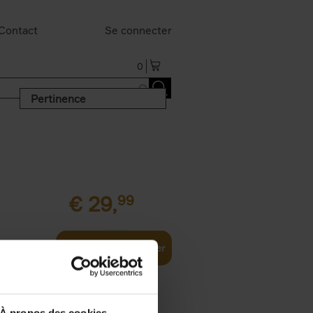
Contact
Se connecter
0
Pertinence
€
29,
99
Ajouter au panier
À propos des cookies