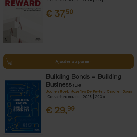
€
37,
50
Ajouter au panier
Building Bonds = Building
Business
(EN)
Jochen Roef
Jozefien De Feyter
Carolien Boom
Couverture souple
2025
200
€
29,
99