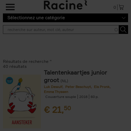
Aller au contenu principal
0
Sélectionnez une catégorie
Résultats de recherche ''
40 résultats
Talentenkaartjes junior
groot
(NL)
Luk Dewulf
Peter Beschuyt
Els Pronk
Emma Thyssen
Couverture souple
2018
60
€
21,
50