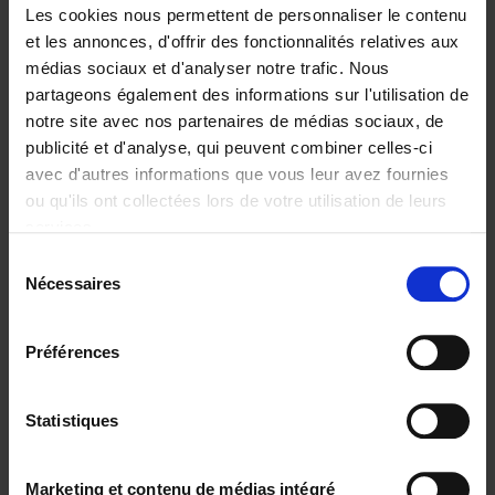
Les cookies nous permettent de personnaliser le contenu
et les annonces, d'offrir des fonctionnalités relatives aux
médias sociaux et d'analyser notre trafic. Nous
partageons également des informations sur l'utilisation de
Ajouter au panier
notre site avec nos partenaires de médias sociaux, de
publicité et d'analyse, qui peuvent combiner celles-ci
The Offer You Can't
avec d'autres informations que vous leur avez fournies
Refuse
(EN)
ou qu'ils ont collectées lors de votre utilisation de leurs
Steven Van Belleghem
services.
Couverture souple
2020
256
Sélection
€
37,
50
Nécessaires
du
consentement
Préférences
Statistiques
Ajouter au panier
Why now? ENG
(EN)
Marketing et contenu de médias intégré