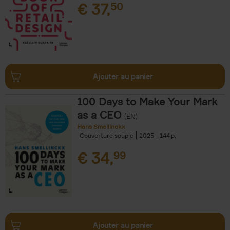
€
37,
50
Ajouter au panier
100 Days to Make Your Mark
as a CEO
(EN)
Hans Smellinckx
Couverture souple
2025
144
€
34,
99
Ajouter au panier