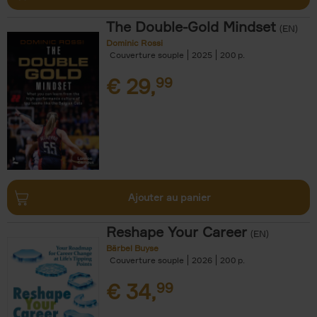
The Double-Gold Mindset
(EN)
Dominic Rossi
Couverture souple
2025
200
€
29,
99
Ajouter au panier
Reshape Your Career
(EN)
Bärbel Buyse
Couverture souple
2026
200
€
34,
99