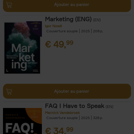
Ajouter au panier
Marketing (ENG)
(EN)
Igor Nowé
Couverture souple
2025
208
€
49,
99
Ajouter au panier
FAQ I Have to Speak
(EN)
Marnick Vandebroek
Couverture souple
2025
328
€
34,
99