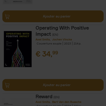
Ajouter au panier
Operating With Positive
Impact
(EN)
Axel Smits
Jochen Vincke
Couverture souple
2023
214
€
34,
99
Ajouter au panier
Reward
(EN)
Axel Smits
Bart Van den Bussche
Couverture souple
2024
222