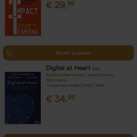
€
29,
99
Ajouter au panier
Digital at Heart
(EN)
Karlien Vanderheyden
Ignace Decroix
Stijn Viaene
Couverture souple
2025
328
€
34,
99