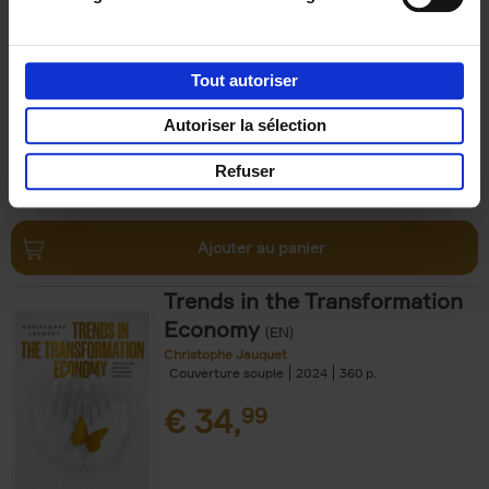
Michael Humblet
Couverture souple
2023
208
€
34,
99
Tout autoriser
Autoriser la sélection
Refuser
Ajouter au panier
Trends in the Transformation
Economy
(EN)
Christophe Jauquet
Couverture souple
2024
360
€
34,
99