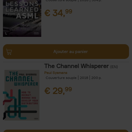
€
34,
99
Ajouter au panier
The Channel Whisperer
(EN)
Paul Sysmans
Couverture souple
2018
200
€
29,
99