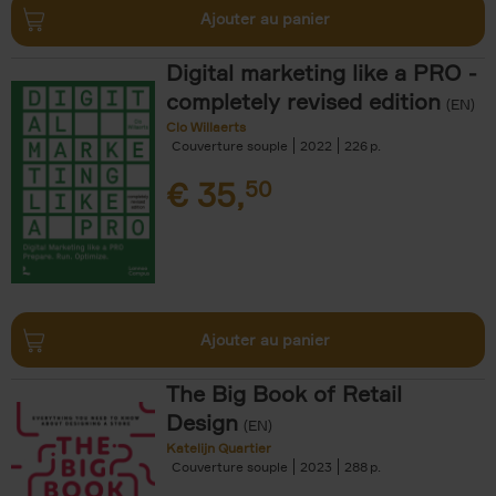
Ajouter au panier
Digital marketing like a PRO -
completely revised edition
(EN)
Clo Willaerts
Couverture souple
2022
226
€
35,
50
Ajouter au panier
The Big Book of Retail
Design
(EN)
Katelijn Quartier
Couverture souple
2023
288