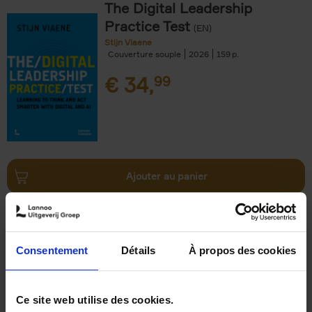
The Digital Leadership
Practice Test
(EN)
Stijn Viaene
Couverture souple
2026
159
€
34,
99
Ajouter au panier
Out of office
(NL)
Sabine Tobback
Couverture souple
2019
200
Consentement
Détails
À propos des cookies
€
29,
99
Ce site web utilise des cookies.