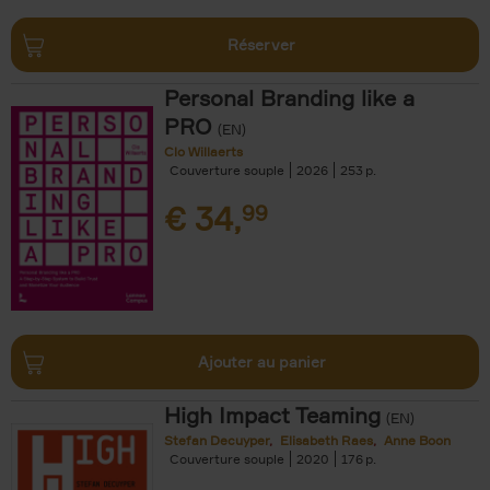
Réserver
Personal Branding like a
PRO
(EN)
Clo Willaerts
Couverture souple
2026
253
€
34,
99
Ajouter au panier
High Impact Teaming
(EN)
Stefan Decuyper
Elisabeth Raes
Anne Boon
Couverture souple
2020
176