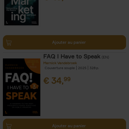
Ajouter au panier
FAQ I Have to Speak
(EN)
Marnick Vandebroek
Couverture souple
2025
328
€
34,
99
Ajouter au panier