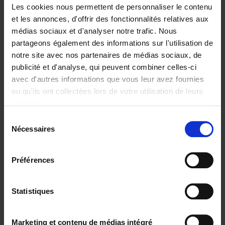
Les cookies nous permettent de personnaliser le contenu
et les annonces, d'offrir des fonctionnalités relatives aux
médias sociaux et d'analyser notre trafic. Nous
partageons également des informations sur l'utilisation de
Ajouter au panier
notre site avec nos partenaires de médias sociaux, de
publicité et d'analyse, qui peuvent combiner celles-ci
The Offer You Can't
avec d'autres informations que vous leur avez fournies
Refuse
(EN)
ou qu'ils ont collectées lors de votre utilisation de leurs
Steven Van Belleghem
services.
Couverture souple
2020
256
Sélection
€
37,
50
Nécessaires
du
consentement
Préférences
Statistiques
Ajouter au panier
Why now? ENG
(EN)
Marketing et contenu de médias intégré