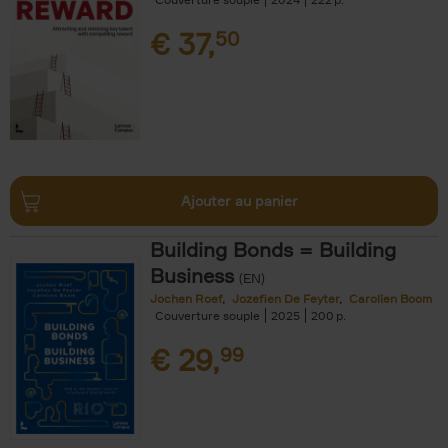
€
37,
50
Ajouter au panier
Building Bonds = Building
Business
(EN)
Jochen Roef
Jozefien De Feyter
Carolien Boom
Couverture souple
2025
200
€
29,
99