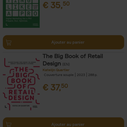
€
35,
50
Ajouter au panier
The Big Book of Retail
Design
(EN)
Katelijn Quartier
Couverture souple
2023
288
€
37,
50
Ajouter au panier