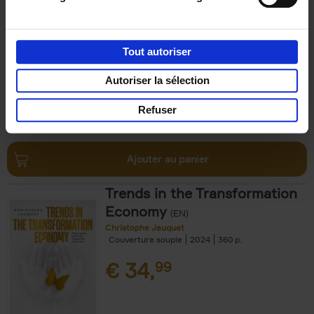
Michael Humblet
Couverture souple
2023
208
€
34,
99
Tout autoriser
Autoriser la sélection
Refuser
Ajouter au panier
Trends in the Transformation
Economy
(EN)
Christophe Jauquet
Couverture souple
2024
360
€
34,
99