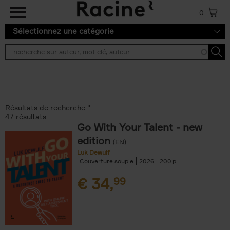
Aller au contenu principal
0
Sélectionnez une catégorie
Résultats de recherche ''
47 résultats
Go With Your Talent - new
edition
(EN)
Luk Dewulf
Couverture souple
2026
200
€
34,
99