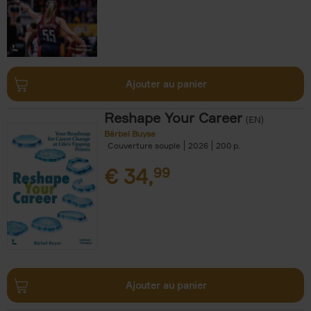
Ajouter au panier
Reshape Your Career
(EN)
Bärbel Buyse
Couverture souple
2026
200
€
34,
99
Ajouter au panier