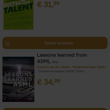
€
31,
99
Ajouter au panier
Lessons learned from
ASML
(EN)
Susanne van der Velden
Mohammad Nasir Nasiri
Couverture souple
2026
304
€
34,
99