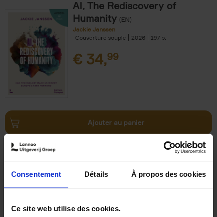
AI, The Rediscovery of
Humanity
(EN)
Jackie Janssen
Couverture souple
2026
197
€
34,
99
Ajouter au panier
The Digital Leadership
Practice Test
(EN)
Stijn Viaene
Consentement
Détails
À propos des cookies
Couverture souple
2026
159
€
34,
99
Ce site web utilise des cookies.