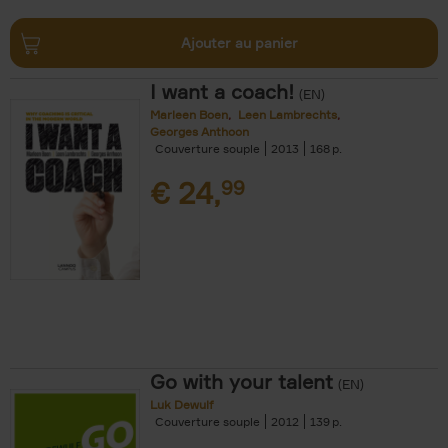
Ajouter au panier
I want a coach!
(EN)
Marleen Boen
Leen Lambrechts
Georges Anthoon
Couverture souple
2013
168
€
24,
99
Go with your talent
(EN)
Luk Dewulf
Couverture souple
2012
139