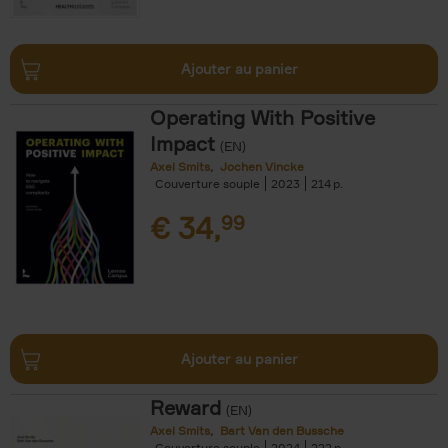
Ajouter au panier
Operating With Positive
Impact
(EN)
Axel Smits
Jochen Vincke
Couverture souple
2023
214
€
34,
99
Ajouter au panier
Reward
(EN)
Axel Smits
Bart Van den Bussche
Couverture souple
2024
222