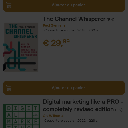
Ajouter au panier
The Channel Whisperer
(EN)
Paul Sysmans
Couverture souple
2018
200
€
29,
99
Ajouter au panier
Digital marketing like a PRO -
completely revised edition
(EN)
Clo Willaerts
Couverture souple
2022
226