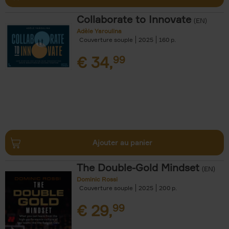
Collaborate to Innovate
(EN)
Adèle Yaroulina
Couverture souple
2025
160
€
34,
99
Ajouter au panier
The Double-Gold Mindset
(EN)
Dominic Rossi
Couverture souple
2025
200
€
29,
99