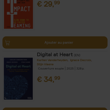
€
29,
99
Ajouter au panier
Digital at Heart
(EN)
Karlien Vanderheyden
Ignace Decroix
Stijn Viaene
Couverture souple
2025
328
€
34,
99