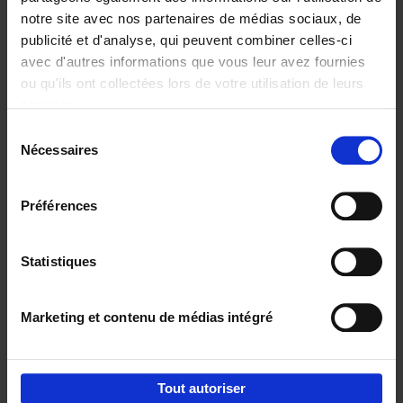
notre site avec nos partenaires de médias sociaux, de
€
29,
99
publicité et d'analyse, qui peuvent combiner celles-ci
avec d'autres informations que vous leur avez fournies
ou qu'ils ont collectées lors de votre utilisation de leurs
services.
Sélection
Nécessaires
du
Ajouter au panier
consentement
Digital marketing like a PRO -
Préférences
completely revised edition
(EN)
Clo Willaerts
Couverture souple
2022
226
Statistiques
€
35,
50
Marketing et contenu de médias intégré
Tout autoriser