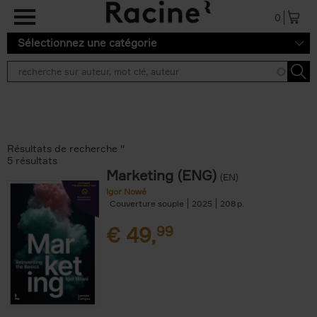
Aller au contenu principal
0
Sélectionnez une catégorie
Résultats de recherche ''
5 résultats
Marketing (ENG)
(EN)
Igor Nowé
Couverture souple
2025
208
€
49,
99