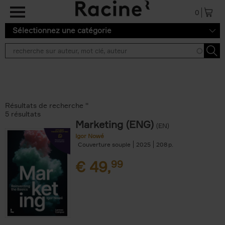
Aller au contenu principal
0
Sélectionnez une catégorie
Résultats de recherche ''
5 résultats
Marketing (ENG)
(EN)
Igor Nowé
Couverture souple
2025
208
€
49,
99