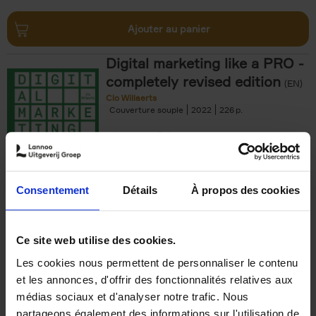
Ajouter au panier
Digital marketing like a PRO -
completely revised edition
(EN)
Clo Willaerts
Couverture souple
2022
226
€
35,
50
Consentement
Détails
À propos des cookies
Ajouter au panier
Ce site web utilise des cookies.
Les cookies nous permettent de personnaliser le contenu
The Offer You Can't
et les annonces, d'offrir des fonctionnalités relatives aux
Refuse
(EN)
médias sociaux et d'analyser notre trafic. Nous
Steven Van Belleghem
partageons également des informations sur l'utilisation de
Couverture souple
2020
256