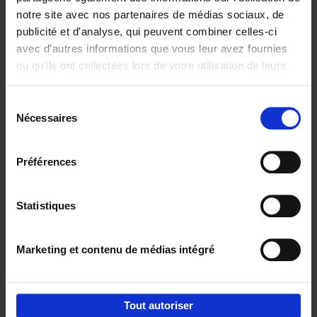
notre site avec nos partenaires de médias sociaux, de
€
37,
50
publicité et d'analyse, qui peuvent combiner celles-ci
avec d'autres informations que vous leur avez fournies
ou qu'ils ont collectées lors de votre utilisation de leurs
services.
Sélection
Nécessaires
du
Ajouter au panier
consentement
Building Bonds = Building
Préférences
Business
(EN)
Jochen Roef
Jozefien De Feyter
Carolien Boom
Couverture souple
2025
200
Statistiques
€
29,
99
Marketing et contenu de médias intégré
Tout autoriser