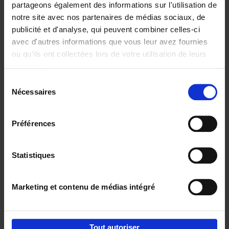
partageons également des informations sur l'utilisation de
notre site avec nos partenaires de médias sociaux, de
Ajouter au panier
publicité et d'analyse, qui peuvent combiner celles-ci
avec d'autres informations que vous leur avez fournies
Content Marketing like a
ou qu'ils ont collectées lors de votre utilisation de leurs
PRO
(EN)
services.
Clo Willaerts
Couverture souple
2023
352
Sélection
Nécessaires
du
€
37,
50
consentement
Préférences
Statistiques
Ajouter au panier
Marketing et contenu de médias intégré
Envie de bonnes idées de lecture, de
réductions, d’actions et d’inspiration ?
Tout autoriser