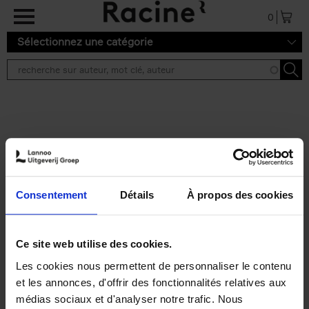
Aller au contenu principal
0
Sélectionnez une catégorie
Résultats de recherche ''
2 résultats
Personal Branding like a
PRO
(EN)
Consentement
Détails
À propos des cookies
Clo Willaerts
Couverture souple
2026
253
€
34,
99
Ce site web utilise des cookies.
Les cookies nous permettent de personnaliser le contenu
et les annonces, d'offrir des fonctionnalités relatives aux
médias sociaux et d'analyser notre trafic. Nous