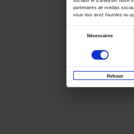
sociaux et d'analyser notre t
partenaires de médias sociaux
vous leur avez fournies ou qu'
Sélection
Nécessaires
du
consentement
Refuser