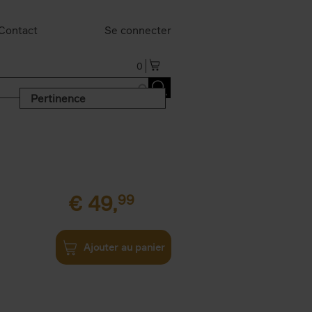
Contact
Se connecter
0
Pertinence
€
49,
99
Ajouter au panier