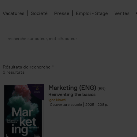
Vacatures
Société
Presse
Emploi - Stage
Ventes
Résultats de recherche ''
5 résultats
Marketing (ENG)
(EN)
lter
Reinventing the basics
Igor Nowé
Couverture souple
2025
208
te filter
r
Feyter filter
an Belleghem filter