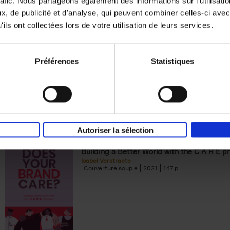
rafic. Nous partageons également des informations sur l'utilisati
, de publicité et d'analyse, qui peuvent combiner celles-ci avec
Digital marketing like a PRO -
ils ont collectées lors de votre utilisation de leurs services.
completely revised edition
(EN)
Prepare. Run. Optimize.
Clo Willaerts
Préférences
Statistiques
Couverture souple
2022
226
Autoriser la sélection
Does Your Brand Care?
(EN)
Building a Better World with the C A R E pr
Isabel Verstraete
Couverture souple
2021
147