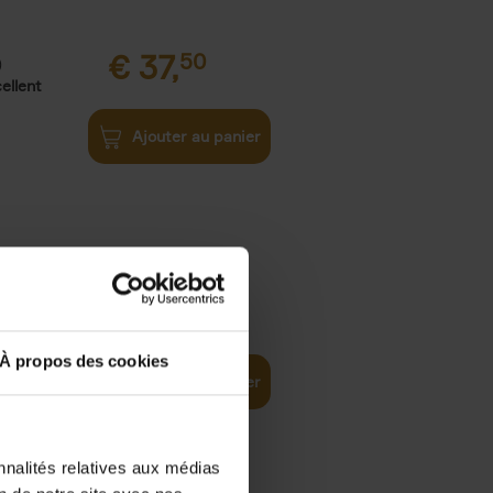
€
37,
50
)
ellent
Ajouter au panier
iness
€
29,
99
(EN)
tal world
À propos des cookies
Ajouter au panier
nnalités relatives aux médias