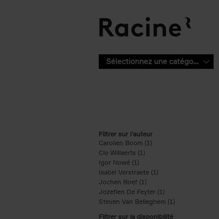
Aller au contenu principal
Sélectionnez une catégorie
Filtrer sur l'auteur
Carolien Boom (1)
Apply Carolien Boom fi
Clo Willaerts (1)
Apply Clo Willaerts filter
Igor Nowé (1)
Apply Igor Nowé filter
Isabel Verstraete (1)
Apply Isabel Verstrae
Jochen Roef (1)
Apply Jochen Roef filte
Jozefien De Feyter (1)
Apply Jozefien De 
Steven Van Belleghem (1)
Apply Steven V
Filtrer sur la disponibilité