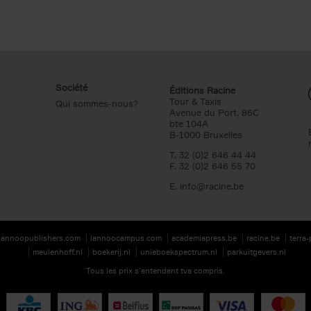
Société
Éditions Racine
Tour & Taxis
Qui sommes-nous?
Avenue du Port, 86C
bte 104A
B-1000 Bruxelles
T. 32 (0)2 646 44 44
F. 32 (0)2 646 55 70
E.
info@racine.be
lannoopublishers.com
lannoocampus.com
academiapress.be
racine.be
terra
meulenhoff.nl
boekerij.nl
unieboekspectrum.nl
parkuitgevers.nl
Tous les prix s’entendent tva compris.