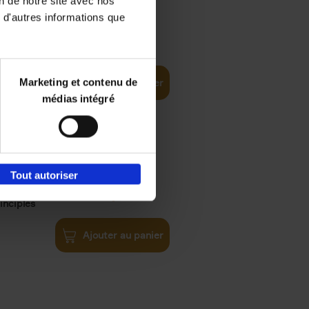
on de notre site avec nos
 d'autres informations que
€
35,
50
Marketing et contenu de
Ajouter au panier
médias intégré
Tout autoriser
€
34,
99
inciples
Ajouter au panier