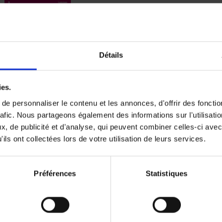
Digital marketing like a PRO -
completely revised edition
(EN)
Détails
Prepare. Run. Optimize.
Clo Willaerts
Couverture souple
2022
226
ies.
e personnaliser le contenu et les annonces, d'offrir des fonctio
rafic. Nous partageons également des informations sur l'utilisati
, de publicité et d'analyse, qui peuvent combiner celles-ci avec
ils ont collectées lors de votre utilisation de leurs services.
Content Marketing like a PRO
The All-In-One Guide to Content Marketing
Planning to Promoting
Clo Willaerts
Préférences
Statistiques
Couverture souple
2023
352