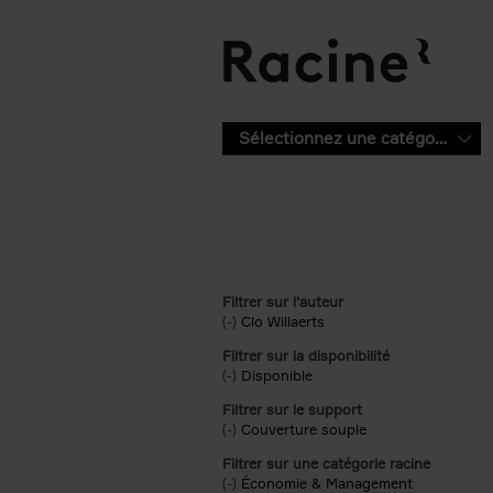
Aller au contenu principal
Sélectionnez une catégorie
Filtrer sur l'auteur
(-)
Remove Clo Willaerts filter
Clo Willaerts
Filtrer sur la disponibilité
(-)
Remove Disponible filter
Disponible
Filtrer sur le support
(-)
Remove Couverture souple filter
Couverture souple
Filtrer sur une catégorie racine
(-)
Remove Économie & Management filt
Économie & Management