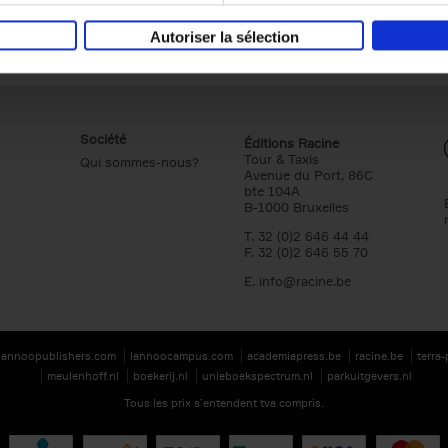
Autoriser la sélection
Société
Éditions Racine
Tour & Taxis
Qui sommes-nous?
Avenue du Port, 86C
bte 104A
B-1000 Bruxelles
T. 32 (0)2 646 44 44
F. 32 (0)2 646 55 70
E.
info@racine.be
lannoopublishers.com
lannoocampus.com
academiapress.be
racine.be
terra
meulenhoff.nl
boekerij.nl
unieboekspectrum.nl
parkuitgevers.nl
Tous les prix s’entendent tva compris.