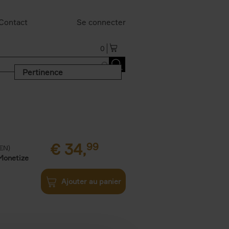
Contact
Se connecter
0
Pertinence
€
34,
99
(EN)
Monetize
Ajouter au panier