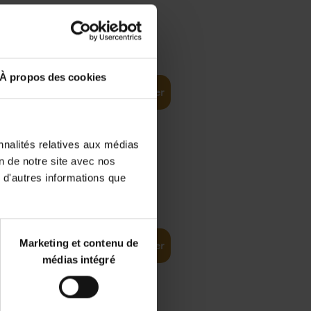
€
35,
50
À propos des cookies
Ajouter au panier
nnalités relatives aux médias
on de notre site avec nos
 d'autres informations que
€
37,
50
(EN)
: From
Marketing et contenu de
Ajouter au panier
médias intégré