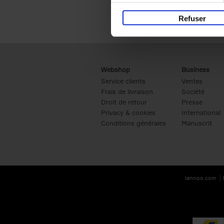
Refuser
Webshop
Business
Service clients
Ventes
Frais de livraison
Société
Droit de retour
Presse
Privacy & cookies
International
Conditions générales
Manuscrit
lannoo.com