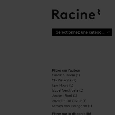
Aller au contenu principal
Sélectionnez une catégorie
Filtrer sur l'auteur
Carolien Boom (1)
Apply Carolien Boom fi
Clo Willaerts (1)
Apply Clo Willaerts filter
Igor Nowé (1)
Apply Igor Nowé filter
Isabel Verstraete (1)
Apply Isabel Verstrae
Jochen Roef (1)
Apply Jochen Roef filte
Jozefien De Feyter (1)
Apply Jozefien De 
Steven Van Belleghem (1)
Apply Steven V
Filtrer sur la disponibilité