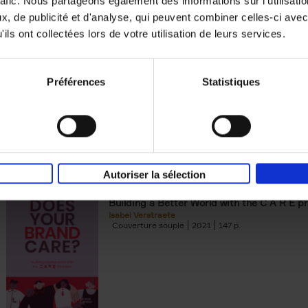
rafic. Nous partageons également des informations sur l'utilisati
, de publicité et d'analyse, qui peuvent combiner celles-ci avec
Digital marketing like a PRO -
ils ont collectées lors de votre utilisation de leurs services.
completely revised edition
(EN)
Prepare. Run. Optimize.
Clo Willaerts
Préférences
Statistiques
Couverture souple
2022
226
Autoriser la sélection
Does Your Brand Care?
(EN)
Building a Better World with the C A R E pr
Isabel Verstraete
Couverture souple
2021
147