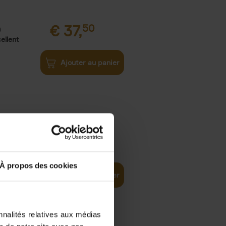
€
37,
50
)
ellent
Ajouter au panier
iness
€
29,
99
(EN)
tal world
À propos des cookies
Ajouter au panier
nnalités relatives aux médias