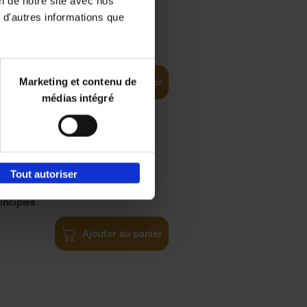
on de notre site avec nos
 d'autres informations que
€
35,
50
Marketing et contenu de
Ajouter au panier
médias intégré
Tout autoriser
€
34,
99
inciples
Ajouter au panier