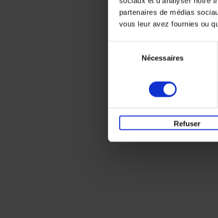
sociaux et d'analyser notre t
partenaires de médias sociaux
vous leur avez fournies ou qu'
Sélection
Nécessaires
du
consentement
Refuser