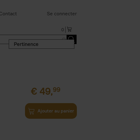
Contact
Se connecter
0
Pertinence
€
49,
99
Ajouter au panier