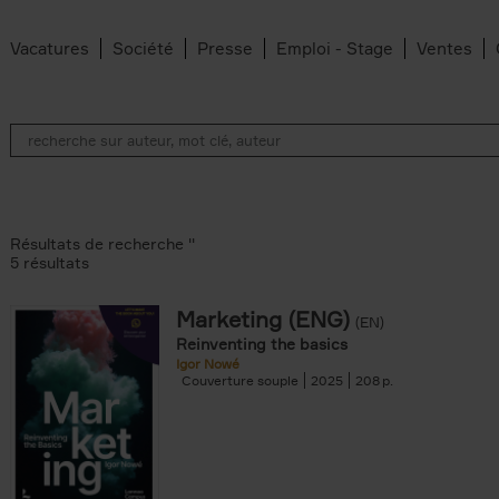
Vacatures
Société
Presse
Emploi - Stage
Ventes
Résultats de recherche ''
5 résultats
Marketing (ENG)
(EN)
lter
Reinventing the basics
Igor Nowé
Couverture souple
2025
208
te filter
r
Feyter filter
an Belleghem filter