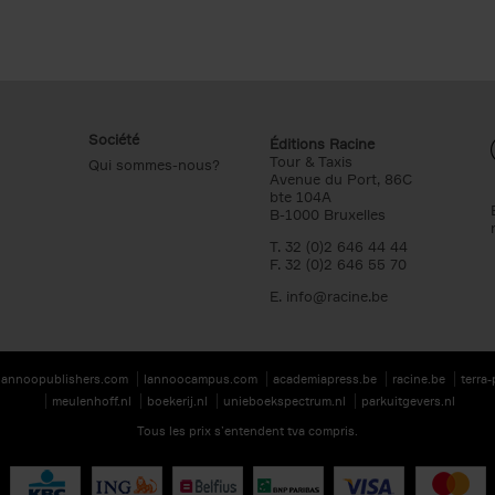
Société
Éditions Racine
Tour & Taxis
Qui sommes-nous?
Avenue du Port, 86C
bte 104A
B-1000 Bruxelles
T. 32 (0)2 646 44 44
F. 32 (0)2 646 55 70
E.
info@racine.be
lannoopublishers.com
lannoocampus.com
academiapress.be
racine.be
terra
meulenhoff.nl
boekerij.nl
unieboekspectrum.nl
parkuitgevers.nl
Tous les prix s’entendent tva compris.