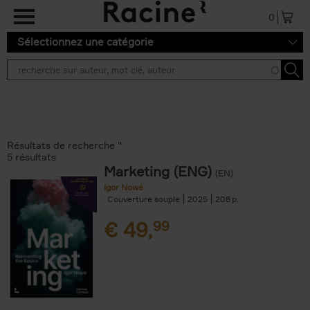
Aller au contenu principal
0
Sélectionnez une catégorie
Résultats de recherche ''
5 résultats
Marketing (ENG)
(EN)
Igor Nowé
Couverture souple
2025
208
€
49,
99