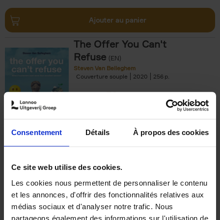
Ajouter au panier
The Offer You Can't
Refuse
(EN)
Steven Van Belleghem
Couverture souple
2020
256
€
37,
50
Consentement
Détails
À propos des cookies
Ajouter au panier
Ce site web utilise des cookies.
Les cookies nous permettent de personnaliser le contenu
Building Bonds = Building
et les annonces, d'offrir des fonctionnalités relatives aux
Business
(EN)
médias sociaux et d'analyser notre trafic. Nous
Jochen Roef
Jozefien De Feyter
Carolien Boom
partageons également des informations sur l'utilisation de
Couverture souple
2025
200