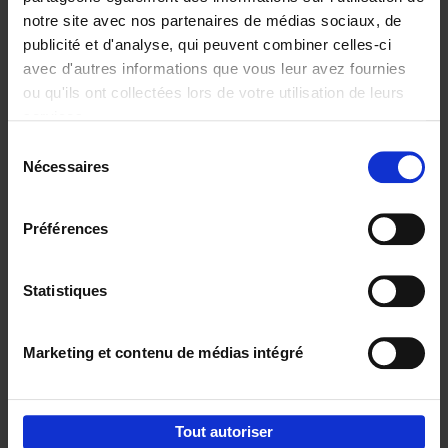
notre site avec nos partenaires de médias sociaux, de
€
29,
99
publicité et d'analyse, qui peuvent combiner celles-ci
avec d'autres informations que vous leur avez fournies
ou qu'ils ont collectées lors de votre utilisation de leurs
services.
Sélection
Nécessaires
du
Ajouter au panier
consentement
Digital marketing like a PRO -
Préférences
completely revised edition
(EN)
Clo Willaerts
Couverture souple
2022
226
Statistiques
€
35,
50
Marketing et contenu de médias intégré
Tout autoriser